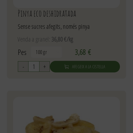
Pinya eco deshidratada
Sense sucres afegits, només pinya
Venda a granel:
36,80 €/kg
Pes
3,68
€

AFEGEIX A LA CISTELLA
quantitat
de
Pinya
eco
deshidratada