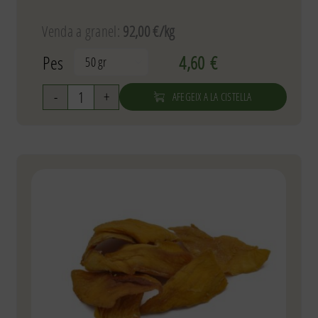
Venda a granel:
92,00 €/kg
Pes
4,60
€

AFEGEIX A LA CISTELLA
quantitat
de
Mango
deshidratat
extra
fi