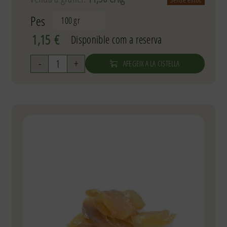
Pes

1,15
€
Disponible com a reserva
AFEGEIX A LA CISTELLA
quantitat
de
Figues
pajarera