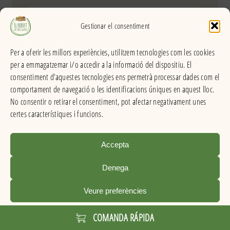
sense
pinyol
Gestionar el consentiment
Per a oferir les millors experiències, utilitzem tecnologies com les cookies
per a emmagatzemar i/o accedir a la informació del dispositiu. El
consentiment d'aquestes tecnologies ens permetrà processar dades com el
comportament de navegació o les identificacions úniques en aquest lloc.
No consentir o retirar el consentiment, pot afectar negativament unes
certes característiques i funcions.
Accepta
Denega
Veure preferències
Cookies
Política de privacitat
Avís legal
COMANDA RÁPIDA