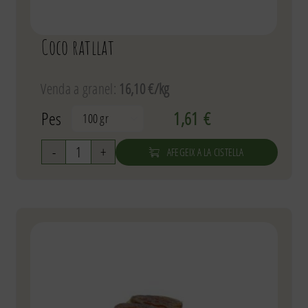
Coco ratllat
Venda a granel:
16,10 €/kg
Pes
1,61
€

AFEGEIX A LA CISTELLA
quantitat
de
Coco
ratllat