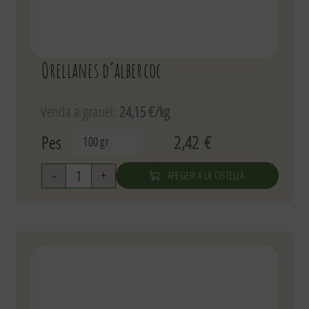
Orellanes d’albercoc
Venda a granel:
24,15 €/kg
Pes
2,42
€

AFEGEIX A LA CISTELLA
quantitat
de
Orellanes
d'albercoc