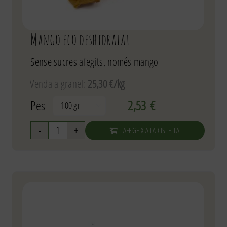
Mango eco deshidratat
Sense sucres afegits, només mango
Venda a granel:
25,30 €/kg
Pes
2,53
€

AFEGEIX A LA CISTELLA
quantitat
de
Mango
eco
deshidratat