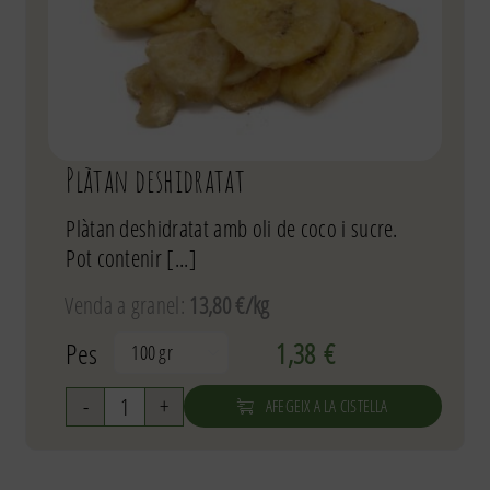
Plàtan deshidratat
Plàtan deshidratat amb oli de coco i sucre.
Pot contenir [...]
Venda a granel:
13,80 €/kg
Pes
1,38
€

AFEGEIX A LA CISTELLA
quantitat
de
Plàtan