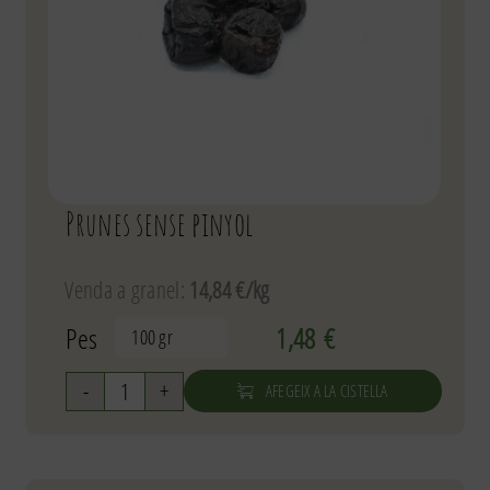
Prunes sense pinyol
Venda a granel:
14,84 €/kg
Pes
1,48
€

AFEGEIX A LA CISTELLA
quantitat
de
Prunes