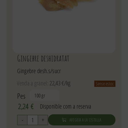
Gingebre deshidratat
Gingebre desh.s/sucr
Venda a granel:
22,43 €/kg
Sense estoc
Pes

2,24
€
Disponible com a reserva
AFEGEIX A LA CISTELLA
quantitat