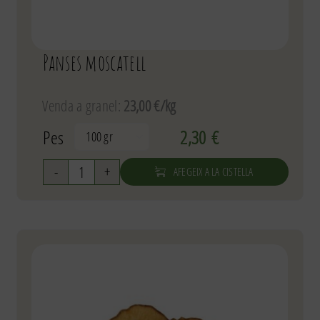
Panses moscatell
Venda a granel:
23,00 €/kg
Pes
2,30
€

AFEGEIX A LA CISTELLA
quantitat
de
Panses
moscatell