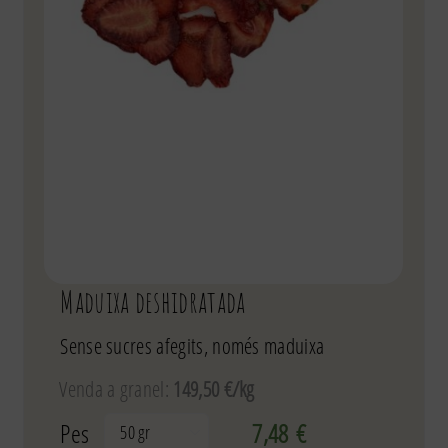
Maduixa deshidratada
Sense sucres afegits, només maduixa
Venda a granel:
149,50 €/kg
Pes
7,48
€
