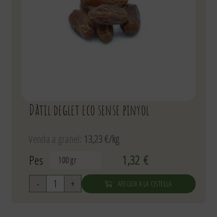
Dàtil deglet eco sense pinyol
Venda a granel:
13,23 €/kg
Pes
1,32
€

AFEGEIX A LA CISTELLA
quantitat
de
Dàtil