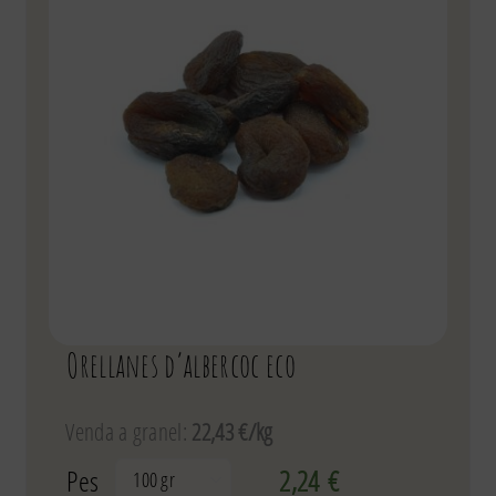
Orellanes d’albercoc eco
Venda a granel:
22,43 €/kg
Pes
2,24
€
