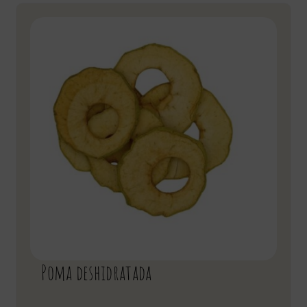
deshidratat
Poma deshidratada