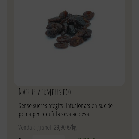
Nabius vermells eco
Sense sucres afegits, infusionats en suc de
poma per reduïr la seva acidesa.
Venda a granel:
29,90 €/kg