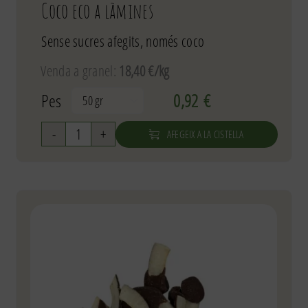
Coco eco a làmines
Sense sucres afegits, només coco
Venda a granel:
18,40 €/kg
Pes
0,92
€

AFEGEIX A LA CISTELLA
quantitat
de
Coco
eco
a
làmines