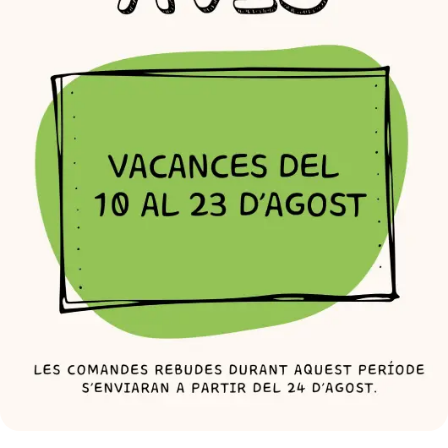
info@elrebostdelpoucalent.cat
WhatsApp
Formulari web
Enviament en 24-48h
En comandes de DL a DJ
Ports: 7,95 €
Gratuït a partir de 95€ (*)