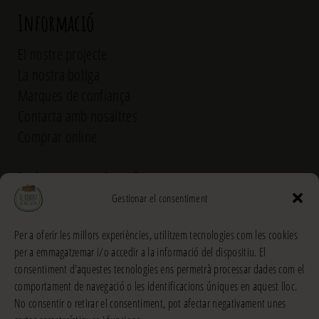
Informació
El nostre projecte
La nostra botiga
Marques de confiança
Contacta amb nosaltres
Comprar online
El Rebost del Pou Calent
Gestionar el consentiment
Carrer dels Banys, 31 (La Garriga) >>
Per a oferir les millors experiències, utilitzem tecnologies com les cookies
Horari
per a emmagatzemar i/o accedir a la informació del dispositiu. El
De dilluns a divendres
consentiment d'aquestes tecnologies ens permetrà processar dades com el
Matins: 9h – 13:30h
comportament de navegació o les identificacions úniques en aquest lloc.
Tardes: 16:30h – 20h
No consentir o retirar el consentiment, pot afectar negativament unes
Dissabes: 9h – 13:30h