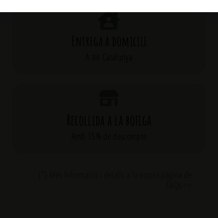
Entrega a domicili
A tot Catalunya
Recollida a la botiga
Amb 15% de descompte
(*) Més informació i detalls a la nostra pàgina de
FAQs >>