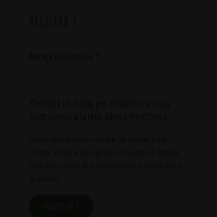
Registra't
Obligatori
Adreça electrònica
*
S'enviarà un enllaç per establir una nova
contrasenya a la teva adreça electrònica.
Les teves dades personals s'utilitzaran per processar la teva
comanda, millorar la teva experiència en aquesta web, gestionar
l'accés al teu compte i altres propòsits descrits a la nostra
política
de privacitat
.
REGISTRA'T