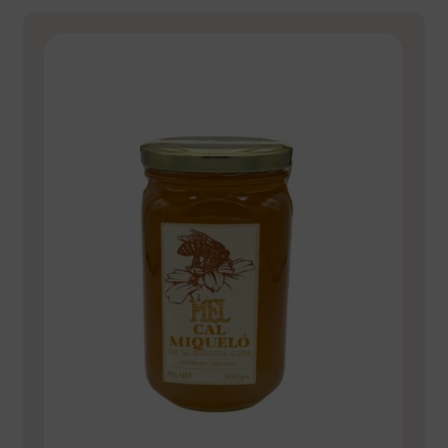
de
romaní
500gr