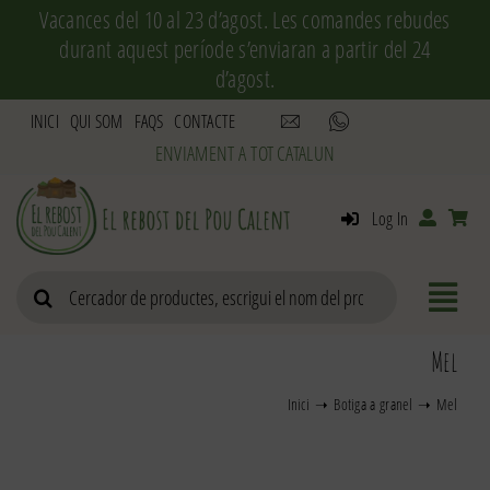
Skip
Vacances del 10 al 23 d’agost. Les comandes rebudes
to
durant aquest període s’enviaran a partir del 24
content
d’agost.
INICI
QUI SOM
FAQS
CONTACTE
Log In
Search
for:
Mel
Inici
Botiga a granel
Mel