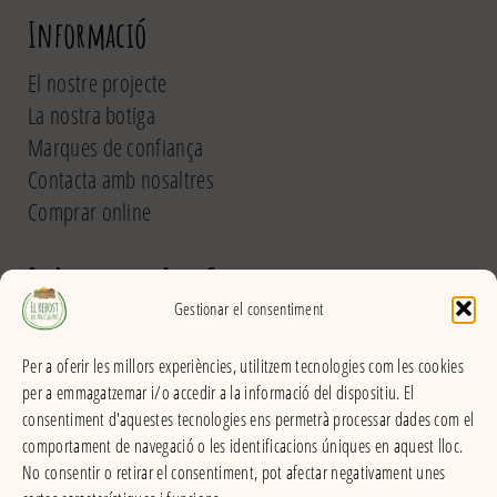
Informació
El nostre projecte
La nostra botiga
Marques de confiança
Contacta amb nosaltres
Comprar online
El Rebost del Pou Calent
Gestionar el consentiment
Carrer dels Banys, 31 (La Garriga) >>
Per a oferir les millors experiències, utilitzem tecnologies com les cookies
Horari
per a emmagatzemar i/o accedir a la informació del dispositiu. El
De dilluns a divendres
consentiment d'aquestes tecnologies ens permetrà processar dades com el
Matins: 9h – 13:30h
comportament de navegació o les identificacions úniques en aquest lloc.
Tardes: 16:30h – 20h
No consentir o retirar el consentiment, pot afectar negativament unes
Dissabes: 9h – 13:30h