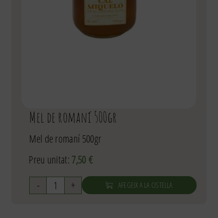
Mel de romaní 500gr
Mel de romaní 500gr
Preu unitat:
7,50
€
AFEGEIX A LA CISTELLA
quantitat
de
Mel