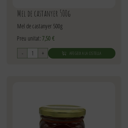
Mel de castanyer 500g
Mel de castanyer 500g
Preu unitat:
7,50
€
AFEGEIX A LA CISTELLA
quantitat
de
Mel
de
castanyer
500g