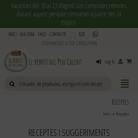
Skip
Vacances del 10 al 23 d’agost. Les comandes rebudes
to
durant aquest període s’enviaran a partir del 24
content
d’agost.
INICI
QUI SOM
FAQS
CONTACTE
Log In
Search
for:
Receptes
Inici
Receptes
RECEPTES I SUGGERIMENTS