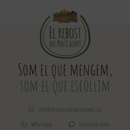
Som el que mengem,
som el que escollim
info@elrebostdelpoucalent.cat
WhatsApp
Formulari web