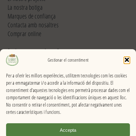
La nostra botiga
Marques de confiança
Contacta amb nosaltres
Comprar online
El Rebost del Pou Calent
Gestionar el consentiment
Carrer dels Banys, 31 (La Garriga) >>
Per a oferir les millors experiències, utilitzem tecnologies com les cookies
Horari
per a emmagatzemar i/o accedir a la informació del dispositiu. El
De dilluns a divendres
consentiment d'aquestes tecnologies ens permetrà processar dades com el
Matins: 9h – 13:30h
comportament de navegació o les identificacions úniques en aquest lloc.
Tardes: 16:30h – 20h
No consentir o retirar el consentiment, pot afectar negativament unes
Dissabes: 9h – 13:30h
certes característiques i funcions.
Accepta
El Rebost del Pou Calent . Productes a granel