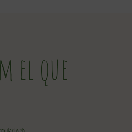
m el que
rmulari web