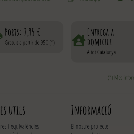
Ports: 7,95 €
Entrega a
domicili
Gratuït a partir de 95€ (*)
A tot Catalunya
(*) Més infor
es utils
Informació
es i equivalències
El nostre projecte