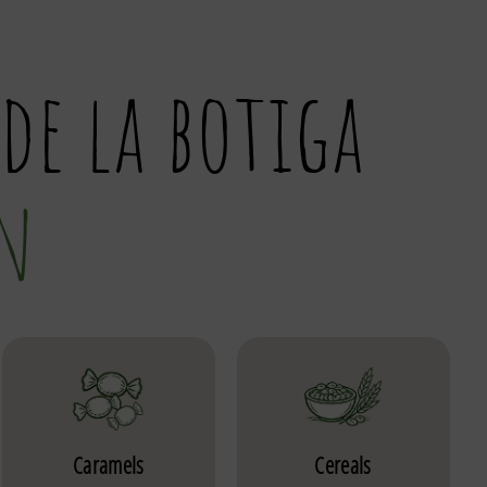
de la botiga
an
Caramels
Cereals