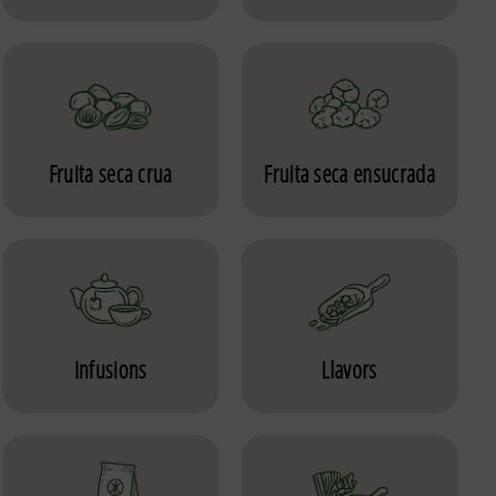
Fruita seca crua
Fruita seca ensucrada
Infusions
Llavors