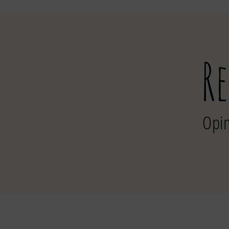
R
Opin