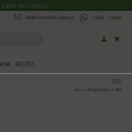
a partir del 24 d’agost.
info@elrebostdelpoucalent.cat
Català
Español
PIDA
RECEPTES
Varis
Inici
Botiga a granel
Varis