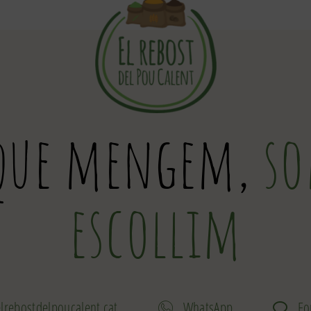
 que mengem,
so
escollim
lrebostdelpoucalent.cat
WhatsApp
Fo