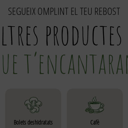
SEGUEIX OMPLINT EL TEU REBOST
altres productes 
ue t’encantar
Bolets deshidratats
Cafè