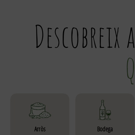
Descobreix 
q
Arròs
Bodega