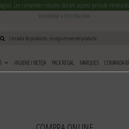
’agost. Les comandes rebudes durant aquest període s’enviaran 
arch
r:
Ó
HIGIENE I NETEJA
PACK REGAL
MARQUES
COMANDA RÀ
COMPRA ONLINE