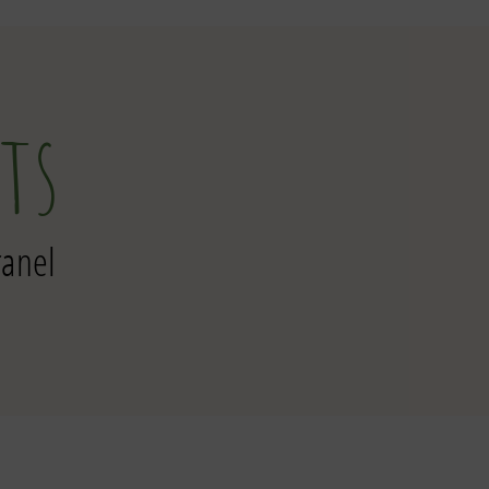
ts
ranel