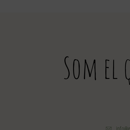
Som el
info@e