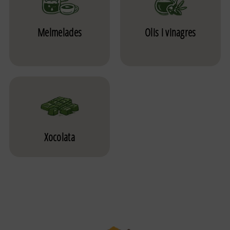
Melmelades
Olis i vinagres
Xocolata