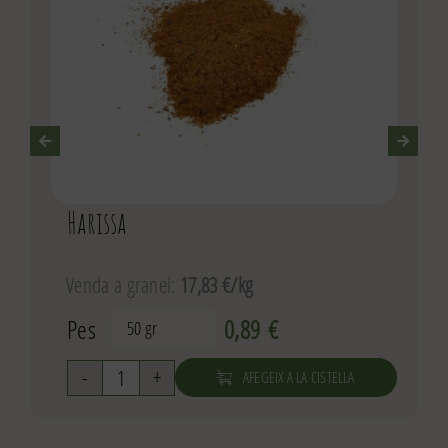
Harissa
Venda a granel:
17,83 €/kg
Pes
0,89
€

AFEGEIX A LA CISTELLA
quantitat
de
Harissa