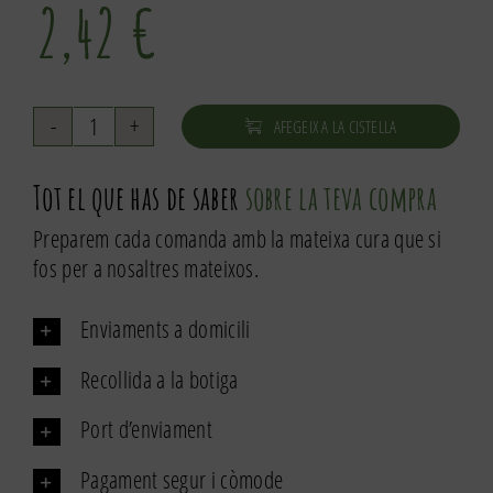
2,42
€
AFEGEIX A LA CISTELLA
quantitat
de
Tot el que has de saber
sobre la teva compra
Comí
molt
Preparem cada comanda amb la mateixa cura que si
fos per a nosaltres mateixos.
Enviaments a domicili
Recollida a la botiga
Port d’enviament
Pagament segur i còmode