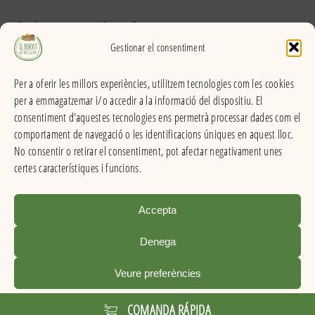
El Rebost del Pou Calent
Gestionar el consentiment
Carrer dels Banys, 31 (La Garriga) >>
Per a oferir les millors experiències, utilitzem tecnologies com les cookies
Horari
per a emmagatzemar i/o accedir a la informació del dispositiu. El
De dilluns a divendres
consentiment d'aquestes tecnologies ens permetrà processar dades com el
Matins: 9h – 13:30h
comportament de navegació o les identificacions úniques en aquest lloc.
Tardes: 16:30h – 20h
No consentir o retirar el consentiment, pot afectar negativament unes
Dissabes: 9h – 13:30h
certes característiques i funcions.
Accepta
El Rebost del Pou Calent . Productes a granel
Denega
Condicions de venda
|
Avís legal
|
Política de privacitat
|
Info de cookies
Veure preferències
|
Disseny web: qualitystudio
Cookies
Política de privacitat
Avís legal
COMANDA RÁPIDA