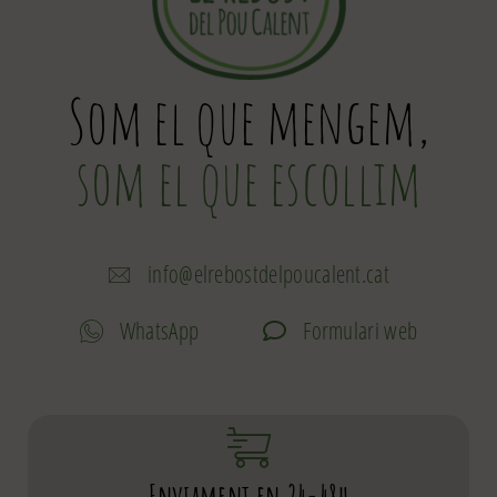
Som el que mengem,
som el que escollim
info@elrebostdelpoucalent.cat
WhatsApp
Formulari web
Enviament en 24-48h