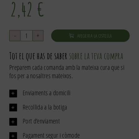
2,42
€
AFEGEIX A LA CISTELLA
quantitat
de
Tot el que has de saber
sobre la teva compra
Comí
molt
Preparem cada comanda amb la mateixa cura que si
fos per a nosaltres mateixos.
Enviaments a domicili
Recollida a la botiga
Port d’enviament
Pagament segur i còmode