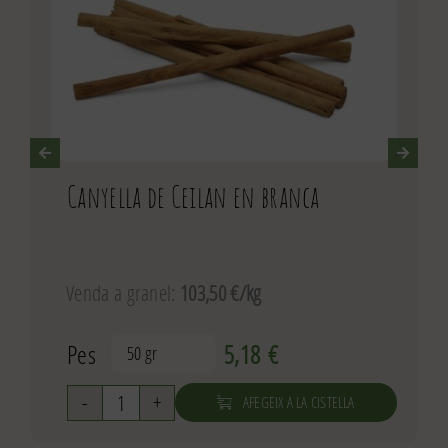
Canyella de Ceilan en branca
Venda a granel:
103,50 €/kg
Pes
5,18
€

AFEGEIX A LA CISTELLA
quantitat
de