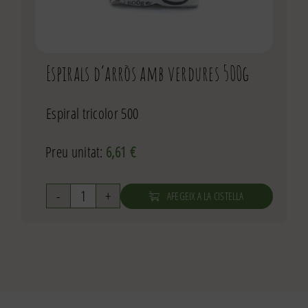
Espirals d’arròs amb verdures 500g
Espiral tricolor 500
Preu unitat:
6,61
€
AFEGEIX A LA CISTELLA
quantitat
de
Espirals
d'arròs
amb
verdures