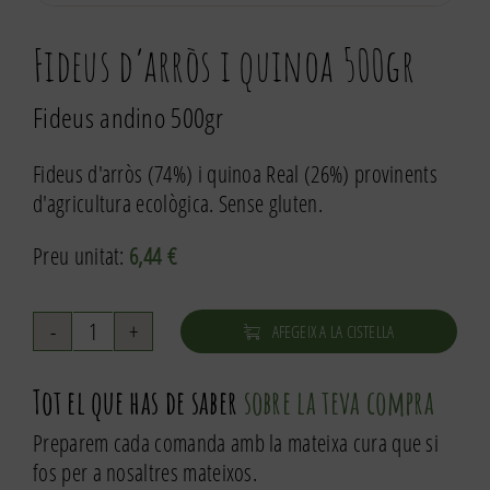
Fideus d’arròs i quinoa 500gr
Fideus andino 500gr
Fideus d'arròs (74%) i quinoa Real (26%) provinents
d'agricultura ecològica. Sense gluten.
Preu unitat:
6,44
€
AFEGEIX A LA CISTELLA
quantitat
de
Tot el que has de saber
sobre la teva compra
Fideus
d'arròs
Preparem cada comanda amb la mateixa cura que si
i
fos per a nosaltres mateixos.