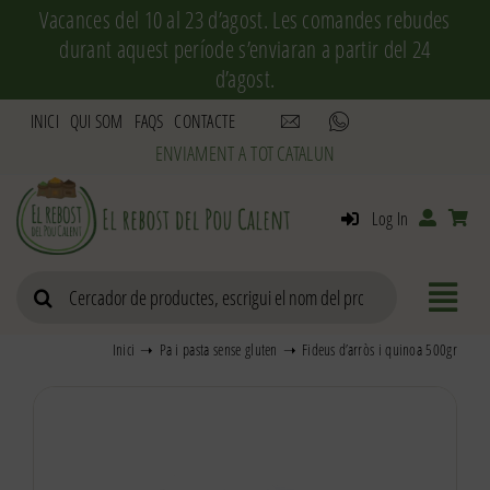
Skip
Vacances del 10 al 23 d’agost. Les comandes rebudes
to
durant aquest període s’enviaran a partir del 24
content
d’agost.
INICI
QUI SOM
FAQS
CONTACTE
Log In
Search
for:
Inici
Pa i pasta sense gluten
Fideus d’arròs i quinoa 500gr