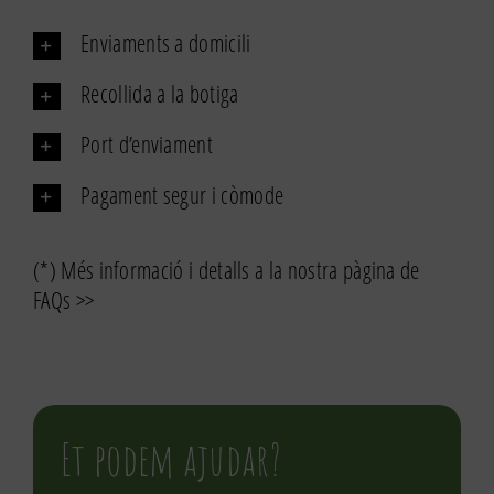
quinoa
500gr
Enviaments a domicili
Recollida a la botiga
Port d’enviament
Pagament segur i còmode
(*) Més informació i detalls a la nostra pàgina de
FAQs >>
Et podem ajudar?