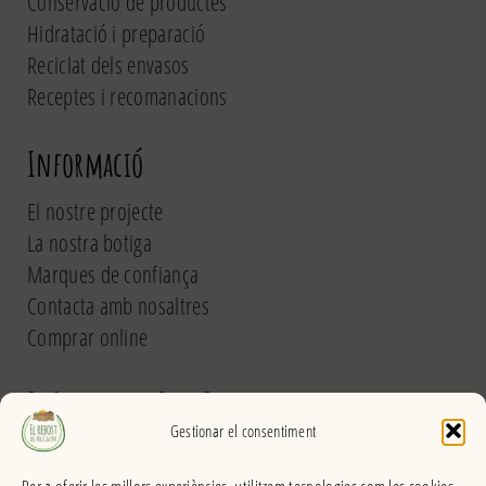
Conservació de productes
Hidratació i preparació
Reciclat dels envasos
Receptes i recomanacions
Informació
El nostre projecte
La nostra botiga
Marques de confiança
Contacta amb nosaltres
Comprar online
El Rebost del Pou Calent
Gestionar el consentiment
Carrer dels Banys, 31 (La Garriga) >>