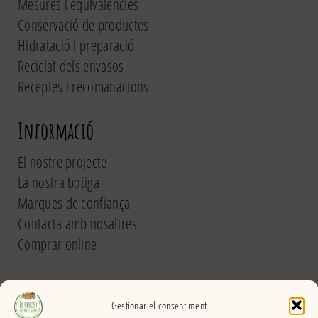
Mesures i equivalències
Conservació de productes
Hidratació i preparació
Reciclat dels envasos
Receptes i recomanacions
Informació
El nostre projecte
La nostra botiga
Marques de confiança
Contacta amb nosaltres
Comprar online
El Rebost del Pou Calent
Gestionar el consentiment