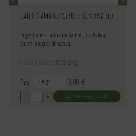
Galetes amb gingebre i llimona eco
Ingredients: Farina de kamut, oli d’oliva,
sucre integral de canya,
Venda a granel:
37,95 €/kg
Pes
3,80
€

AFEGEIX A LA CISTELLA
quantitat
de
Galetes
amb
gingebre