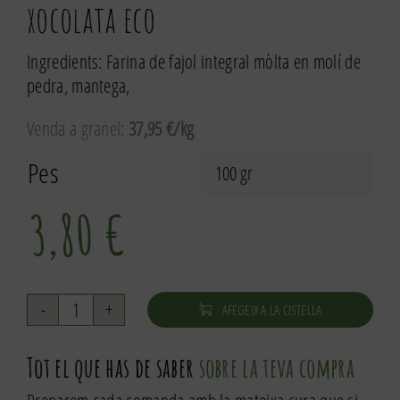
xocolata eco
Ingredients: Farina de fajol integral mòlta en molí de
pedra, mantega,
Venda a granel:
37,95 €/kg
Pes

3,80
€
AFEGEIX A LA CISTELLA
quantitat
de
Tot el que has de saber
sobre la teva compra
Galetes
de