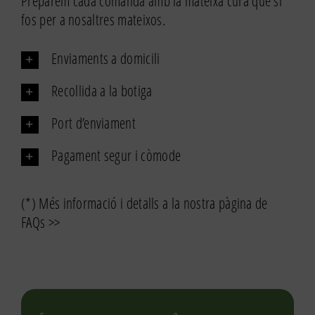
Preparem cada comanda amb la mateixa cura que si
fajol,
fos per a nosaltres mateixos.
taronja
i
Enviaments a domicili
xocolata
eco
Recollida a la botiga
Port d’enviament
Pagament segur i còmode
(*) Més informació i detalls a la nostra pàgina de
FAQs >>