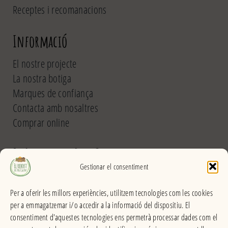
Receptes i recomanacions
Informació
El nostre projecte
La nostra botiga
Marques de confiança
Contacta amb nosaltres
Comprar online
El Rebost del Pou Calent
Gestionar el consentiment
Carrer dels Banys, 31 (La Garriga) >>
Per a oferir les millors experiències, utilitzem tecnologies com les cookies
Horari
per a emmagatzemar i/o accedir a la informació del dispositiu. El
De dilluns a divendres
consentiment d'aquestes tecnologies ens permetrà processar dades com el
Matins: 9h – 13:30h