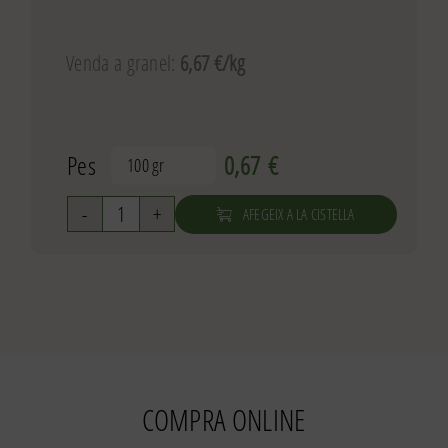
Venda a granel:
6,67 €/kg
Pes
0,67
€

AFEGEIX A LA CISTELLA
quantitat
de
Flocs
civada
gruixuts
ecològics
COMPRA ONLINE