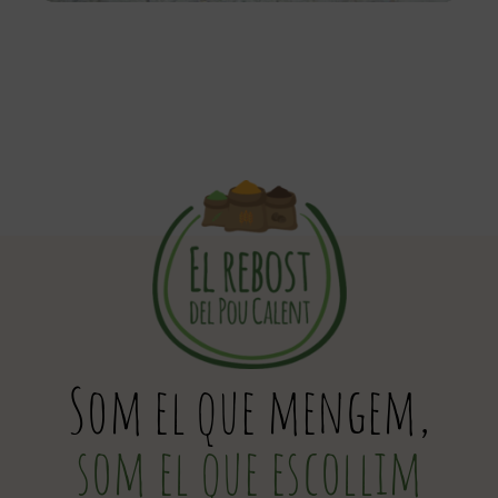
Som el que mengem,
som el que escollim