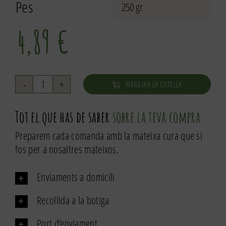
Pes

4,89
€
AFEGEIX A LA CISTELLA
quantitat
de
Tot el que has de saber
sobre la teva compra
Granola
de
Preparem cada comanda amb la mateixa cura que si
fruits
fos per a nosaltres mateixos.
vermells
ecològica
Enviaments a domicili
Recollida a la botiga
Port d’enviament