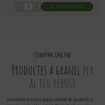
AFEGEIX A LA CISTELLA
quantitat
de
Macarrons
ratllats
COMPRA ONLINE
Productes a granel
per
al teu rebost
Descobreix la nostra àmplia varietat de productes a