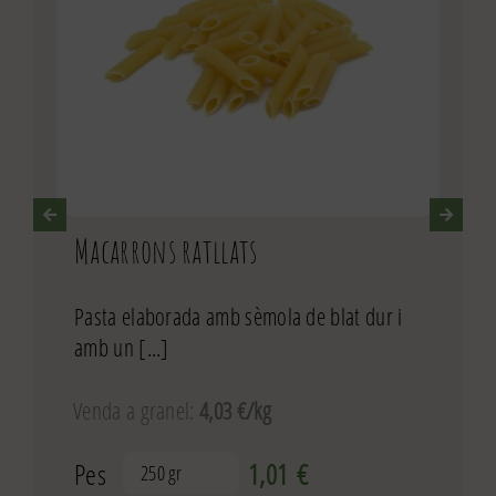
Macarrons ratllats
Pasta elaborada amb sèmola de blat dur i
amb un [...]
Venda a granel:
4,03 €/kg
Pes
1,01
€
