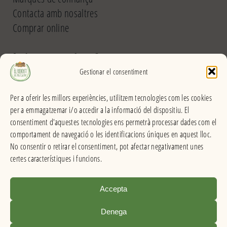
Contacta amb nosaltres
Comprar online
El Rebost del Pou Calent
Gestionar el consentiment
Carrer dels Banys, 31 (La Garriga) >>
Per a oferir les millors experiències, utilitzem tecnologies com les cookies
Horari
per a emmagatzemar i/o accedir a la informació del dispositiu. El
De dilluns a divendres
consentiment d'aquestes tecnologies ens permetrà processar dades com el
Matins: 9h – 13:30h
comportament de navegació o les identificacions úniques en aquest lloc.
Tardes: 16:30h – 20h
No consentir o retirar el consentiment, pot afectar negativament unes
Dissabes: 9h – 13:30h
certes característiques i funcions.
Accepta
El Rebost del Pou Calent . Productes a granel
Denega