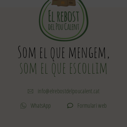
Som el que mengem,
som el que escollim
info@elrebostdelpoucalent.cat
WhatsApp
Formulari web