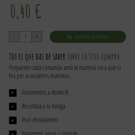
0,40
€
AFEGEIX A LA CISTELLA
quantitat
de
Tot el que has de saber
sobre la teva compra
Meravella
Preparem cada comanda amb la mateixa cura que si
fos per a nosaltres mateixos.
Enviaments a domicili
Recollida a la botiga
Port d’enviament
Pagament segur i còmode