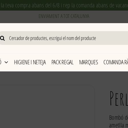
 la teva compra abans del 6/8 i rep la comanda abans de vacan
arch
r:
Ó
HIGIENE I NETEJA
PACK REGAL
MARQUES
COMANDA RÀ
Per
Bombó de
ametlla m