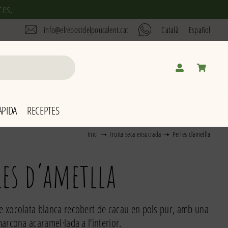
ces.
info@elrebostdelpoucalent.cat
Català
Español
PIDA
RECEPTES
Inici
Fruita seca ensucrada
Perles d’ametlla
les d’ametlla
 xocolata blanca recobert de cacau en pols pur, amb una
arcona acaramel·lada a l’interior.