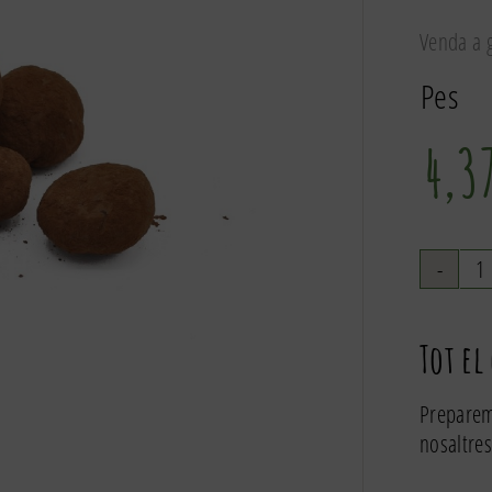
Venda a g
Pes
4,3
q
d
P
Tot el
d
Preparem
nosaltres