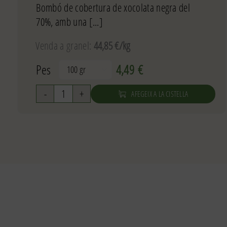
Bombó de cobertura de xocolata negra del
70%, amb una [...]
Venda a granel:
44,85 €/kg
Pes
4,49
€

AFEGEIX A LA CISTELLA
quantitat
de
Bombó
d
´ametlles