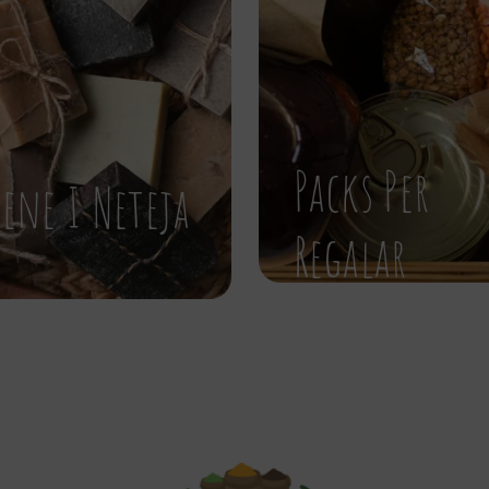
Packs Per
iene I Neteja
Regalar