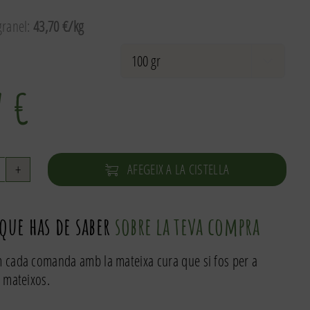
ranel:
43,70 €/kg

7
€
AFEGEIX A LA CISTELLA
uantitat
e
erles
 que has de saber
sobre la teva compra
'ametlla
 cada comanda amb la mateixa cura que si fos per a
 mateixos.