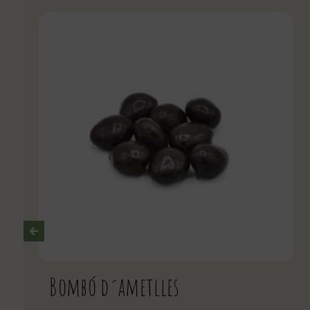
Bombó d´ametlles