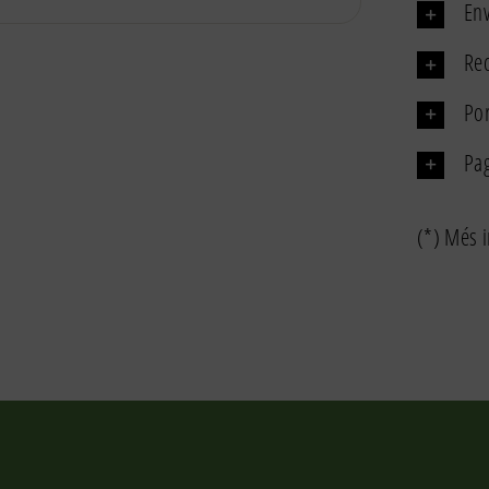
Env
Rec
Por
Pa
(*) Més i