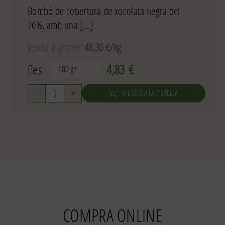
Bombó de cobertura de xocolata negra del
70%, amb una [...]
Venda a granel:
48,30 €/kg
Pes
4,83
€

AFEGEIX A LA CISTELLA
quantitat
de
Bombó
d
´avellana
COMPRA ONLINE