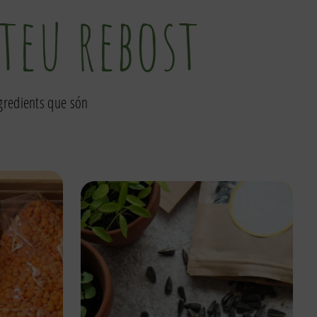
 teu rebost
ngredients que són