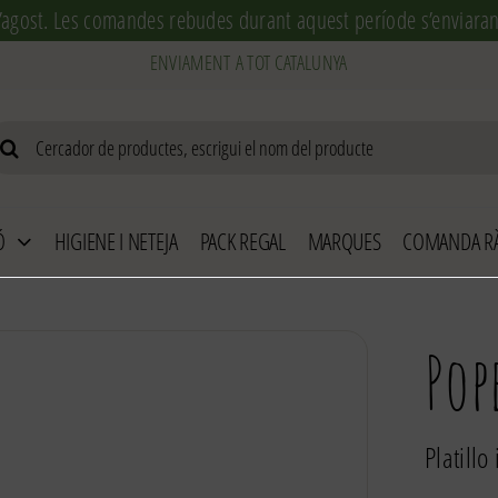
’agost. Les comandes rebudes durant aquest període s’enviaran 
arch
r:
Ó
HIGIENE I NETEJA
PACK REGAL
MARQUES
COMANDA RÀ
Pop
Platillo