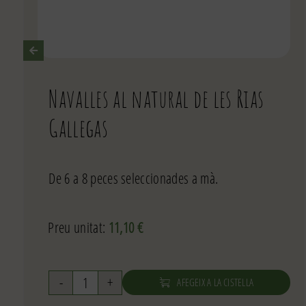
Navalles al natural de les Rias
Gallegas
De 6 a 8 peces seleccionades a mà.
Preu unitat:
11,10
€
AFEGEIX A LA CISTELLA
quantitat