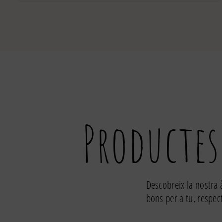
de
Navalles
al
natural
de
les
Rias
Gallegas
Productes
Descobreix la nostra 
bons per a tu, respec