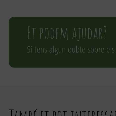
Et podem ajudar?
Si tens algun dubte sobre els
També et pot interessa