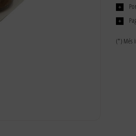
Por
Pa
(*) Més i