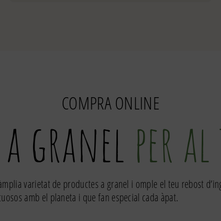
de
Confit
de
sofregit
185gr
COMPRA ONLINE
 a granel
per al
àmplia varietat de productes a granel i omple el teu rebost d’i
tuosos amb el planeta i que fan especial cada àpat.