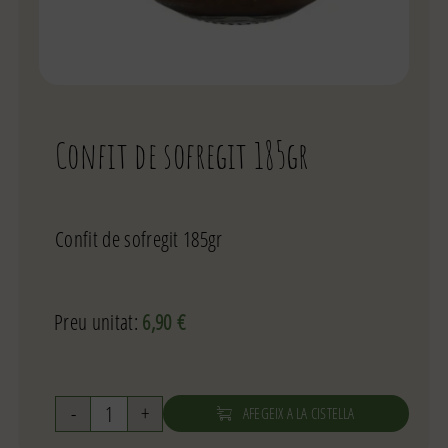
Confit de sofregit 185gr
Confit de sofregit 185gr
Preu unitat:
6,90
€
AFEGEIX A LA CISTELLA
quantitat