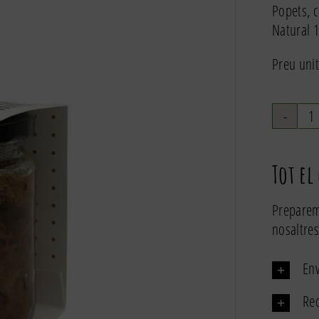
Popets, c
Natural 
Preu unit
q
d
P
Tot el
a
c
Preparem
2
nosaltres
Env
Rec