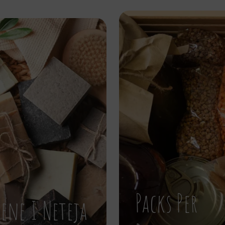
Packs Per
iene I Neteja