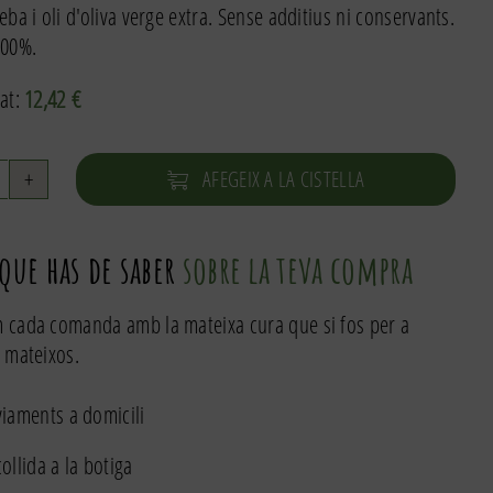
eba i oli d'oliva verge extra. Sense additius ni conservants.
100%.
at:
12,42
€
AFEGEIX A LA CISTELLA
uantitat
e
opets
 que has de saber
sobre la teva compra
mb
eba
 cada comanda amb la mateixa cura que si fos per a
80g
 mateixos.
iaments a domicili
ollida a la botiga