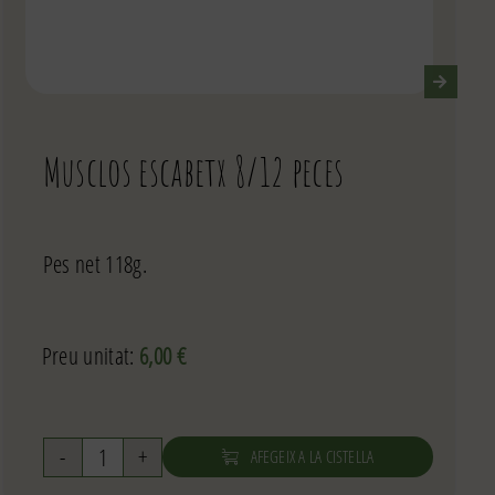
Musclos escabetx 8/12 peces
Pes net 118g.
Preu unitat:
6,00
€
AFEGEIX A LA CISTELLA
quantitat