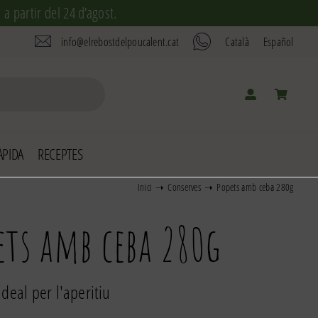
a partir del 24 d’agost.
info@elrebostdelpoucalent.cat
Català
Español
PIDA
RECEPTES
Inici
Conserves
Popets amb ceba 280g
ets amb ceba 280g
 ideal per l'aperitiu