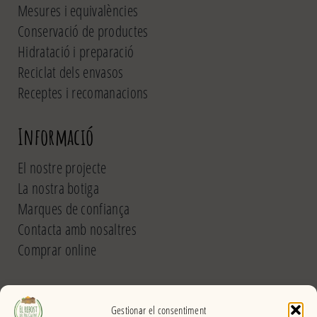
Mesures i equivalències
Conservació de productes
Hidratació i preparació
Reciclat dels envasos
Receptes i recomanacions
Informació
El nostre projecte
La nostra botiga
Marques de confiança
Contacta amb nosaltres
Comprar online
El Rebost del Pou Calent
Gestionar el consentiment