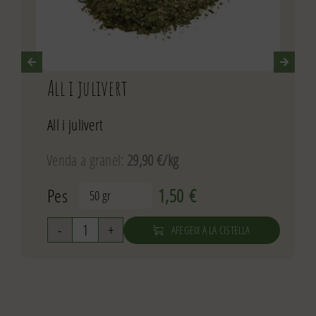
All i julivert
All i julivert
Venda a granel:
29,90 €/kg
Pes
1,50
€

AFEGEIX A LA CISTELLA
quantitat
de
All
i