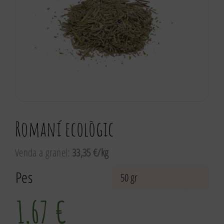
Romaní ecològic
Venda a granel:
33,35 €/kg
Pes

1,67
€