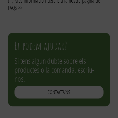
(*) Més informació i detalls a la nostra pàgina de
FAQs >>
Et podem ajudar?
Si tens algun dubte sobre els
productes o la comanda, escriu-
nos.
CONTACTA’NS