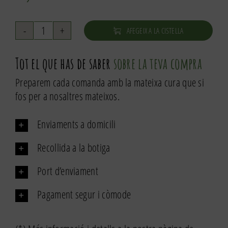
AFEGEIX A LA CISTELLA
quantitat
de
Tot el que has de saber
sobre la teva compra
Romaní
ecològic
Preparem cada comanda amb la mateixa cura que si
fos per a nosaltres mateixos.
Enviaments a domicili
Recollida a la botiga
Port d’enviament
Pagament segur i còmode