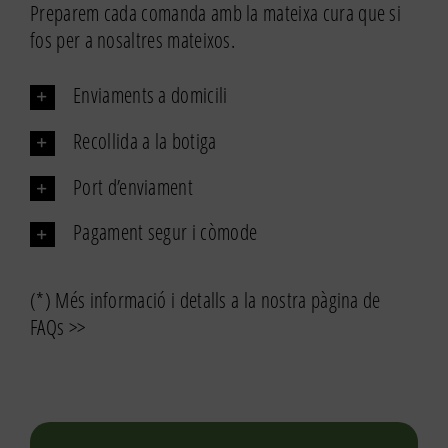
blanc
Preparem cada comanda amb la mateixa cura que si
sense
fos per a nosaltres mateixos.
sal
eco
Enviaments a domicili
400g
Recollida a la botiga
Port d’enviament
Pagament segur i còmode
(*) Més informació i detalls a la nostra pàgina de
FAQs >>