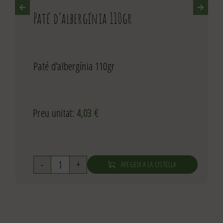
Paté d’albergínia 110gr
Paté d'albergínia 110gr
Preu unitat:
4,03
€
AFEGEIX A LA CISTELLA
quantitat
de
Paté
d'albergínia