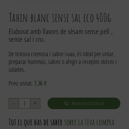
Tahin blanc sense sal eco 400g
Elaborat amb llavors de sèsam sense pell ,
sense sal i cru.
De textura cremosa i sabor suau, és ideal per untar,
preparar hummus, salses o afegir a receptes dolces i
salades.
Preu unitat:
7,36
€
AFEGEIX A LA CISTELLA
quantitat
de
Tot el que has de saber
sobre la teva compra
Tahin