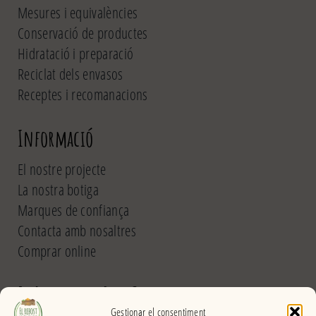
Mesures i equivalències
Conservació de productes
Hidratació i preparació
Reciclat dels envasos
Receptes i recomanacions
Informació
El nostre projecte
La nostra botiga
Marques de confiança
Contacta amb nosaltres
Comprar online
El Rebost del Pou Calent
Gestionar el consentiment