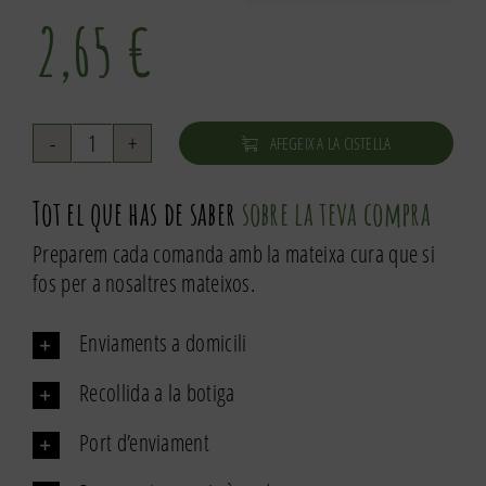
2,65
€
AFEGEIX A LA CISTELLA
quantitat
de
Tot el que has de saber
sobre la teva compra
Te
negre
Preparem cada comanda amb la mateixa cura que si
fos per a nosaltres mateixos.
Enviaments a domicili
Recollida a la botiga
Port d’enviament