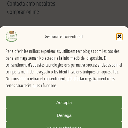
Contacta amb nosaltres
Comprar online
El Rebost del Pou Calent
Gestionar el consentiment
Carrer dels Banys, 31 (La Garriga) >>
Per a oferir les millors experiències, utilitzem tecnologies com les cookies
Horari
per a emmagatzemar i/o accedir a la informació del dispositiu. El
De dilluns a divendres
consentiment d'aquestes tecnologies ens permetrà processar dades com el
Matins: 9h – 13:30h
comportament de navegació o les identificacions úniques en aquest lloc.
Tardes: 16:30h – 20h
No consentir o retirar el consentiment, pot afectar negativament unes
Dissabes: 9h – 13:30h
certes característiques i funcions.
Accepta
El Rebost del Pou Calent . Productes a granel
Denega
Condicions de venda
|
Avís legal
|
Política de privacitat
|
Info de cookies