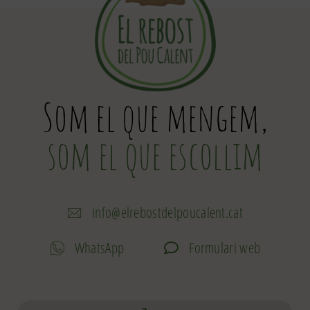
Som el que mengem,
som el que escollim
info@elrebostdelpoucalent.cat
WhatsApp
Formulari web