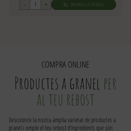
AFEGEIX A LA CISTELLA
quantitat
de
Llauna
menta
90gr
COMPRA ONLINE
Productes a granel
per
al teu rebost
Descobreix la nostra àmplia varietat de productes a
granel i omple el teu rebost d’ingredients que són