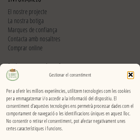
El nostre projecte
La nostra botiga
Marques de confiança
Contacta amb nosaltres
Comprar online
El Rebost del Pou Calent
Gestionar el consentiment
Carrer dels Banys, 31 (La Garriga) >>
Per a oferir les millors experiències, utilitzem tecnologies com les cookies
Horari
per a emmagatzemar i/o accedir a la informació del dispositiu. El
De dilluns a divendres
consentiment d'aquestes tecnologies ens permetrà processar dades com el
Matins: 9h – 13:30h
comportament de navegació o les identificacions úniques en aquest lloc.
Tardes: 16:30h – 20h
No consentir o retirar el consentiment, pot afectar negativament unes
Dissabes: 9h – 13:30h
certes característiques i funcions.