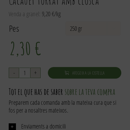
Cacauet torrat amb closca
Venda a granel:
9,20 €/kg
Pes

2,30
€
AFEGEIX A LA CISTELLA
quantitat
de
Tot el que has de saber
sobre la teva compra
Cacauet
torrat
Preparem cada comanda amb la mateixa cura que si
amb
fos per a nosaltres mateixos.
closca
Enviaments a domicili