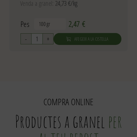
Venda a granel:
24,73 €/kg
Pes
2,47
€

AFEGEIX A LA CISTELLA
quantitat
de
Ametlla
torrada
COMPRA ONLINE
Productes a granel
per