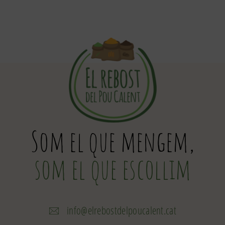
Som el que mengem,
som el que escollim
info@elrebostdelpoucalent.cat