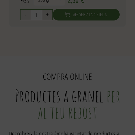
AFEGEIX A LA CISTELLA
quantitat
de
Cacauet
torrat
amb
closca
COMPRA ONLINE
Productes a granel
per
al teu rebost
Descobreix la nostra àmplia varietat de productes a