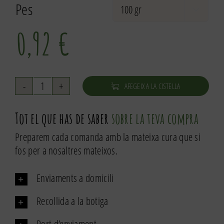
Pes

0,92
€
AFEGEIX A LA CISTELLA
quantitat
de
Tot el que has de saber
sobre la teva compra
Cacauet
torrat
Preparem cada comanda amb la mateixa cura que si
repelat
fos per a nosaltres mateixos.
Enviaments a domicili
Recollida a la botiga