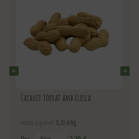
Cacauet torrat amb closca
Venda a granel:
9,20 €/kg
Pes
2,30
€
