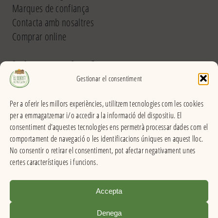
Marques de confiança
Contacta amb nosaltres
Comprar online
El Rebost del Pou Calent
Gestionar el consentiment
Carrer dels Banys, 31 (La Garriga) >>
Per a oferir les millors experiències, utilitzem tecnologies com les cookies
Horari
per a emmagatzemar i/o accedir a la informació del dispositiu. El
De dilluns a divendres
consentiment d'aquestes tecnologies ens permetrà processar dades com el
Matins: 9h – 13:30h
comportament de navegació o les identificacions úniques en aquest lloc.
Tardes: 16:30h – 20h
No consentir o retirar el consentiment, pot afectar negativament unes
Dissabes: 9h – 13:30h
certes característiques i funcions.
Accepta
El Rebost del Pou Calent . Productes a granel
Denega