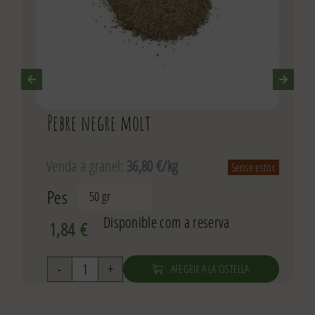
Pebre negre molt
Venda a granel:
36,80 €/kg
Sense estoc
Pes

Disponible com a reserva
1,84
€
AFEGEIX A LA CISTELLA
quantitat
de