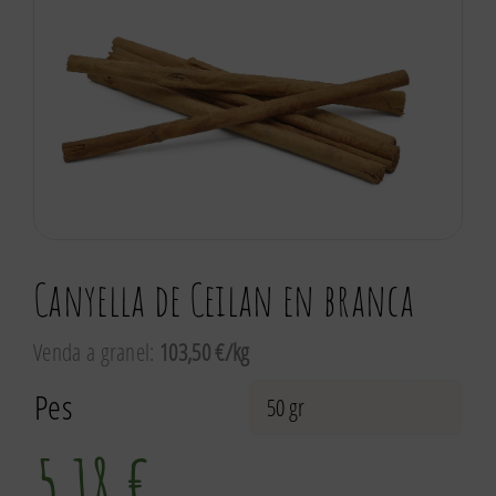
Canyella de Ceilan en branca
Venda a granel:
103,50 €/kg
Pes

5,18
€