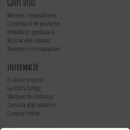
Guies utils
Mesures i equivalències
Conservació de productes
Hidratació i preparació
Reciclat dels envasos
Receptes i recomanacions
Informació
El nostre projecte
La nostra botiga
Marques de confiança
Contacta amb nosaltres
Comprar online