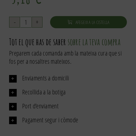
AFEGEIX A LA CISTELLA
quantitat
de
Tot el que has de saber
sobre la teva compra
Canyella
de
Preparem cada comanda amb la mateixa cura que si
Ceilan
fos per a nosaltres mateixos.
en
branca
Enviaments a domicili
Recollida a la botiga
Port d’enviament
Pagament segur i còmode