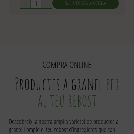
AFEGEIX A LA CISTELLA
quantitat
de
Tagliatelle
de
blat
ecològic
COMPRA ONLINE
Productes a granel
per
al teu rebost
Descobreix la nostra àmplia varietat de productes a
granel i omple el teu rebost d’ingredients que són