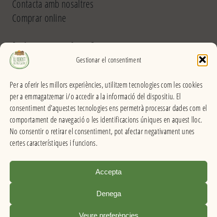
Contacta amb nosaltres
Comprar online
El Rebost del Pou Calent
Gestionar el consentiment
Carrer dels Banys, 31 (La Garriga) >>
Per a oferir les millors experiències, utilitzem tecnologies com les cookies
Horari
per a emmagatzemar i/o accedir a la informació del dispositiu. El
De dilluns a divendres
consentiment d'aquestes tecnologies ens permetrà processar dades com el
Matins: 9h – 13:30h
comportament de navegació o les identificacions úniques en aquest lloc.
Tardes: 16:30h – 20h
No consentir o retirar el consentiment, pot afectar negativament unes
Dissabes: 9h – 13:30h
certes característiques i funcions.
Accepta
El Rebost del Pou Calent . Productes a granel
Denega
Condicions de venda
|
Avís legal
|
Política de privacitat
|
Info de cookies
Veure preferències