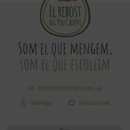
Som el que mengem,
som el que escollim
info@elrebostdelpoucalent.cat
WhatsApp
Formulari web