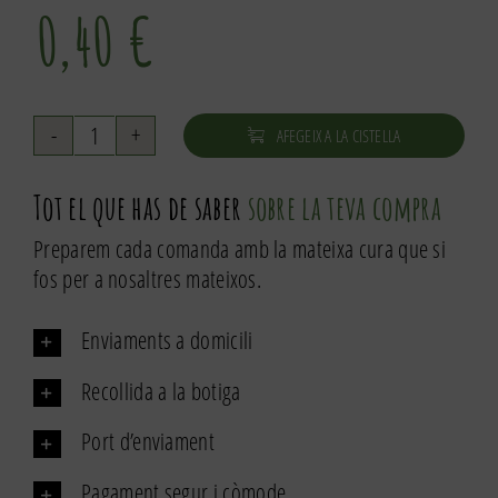
0,40
€
AFEGEIX A LA CISTELLA
quantitat
de
Tot el que has de saber
sobre la teva compra
Estrelles
Preparem cada comanda amb la mateixa cura que si
fos per a nosaltres mateixos.
Enviaments a domicili
Recollida a la botiga
Port d’enviament
Pagament segur i còmode