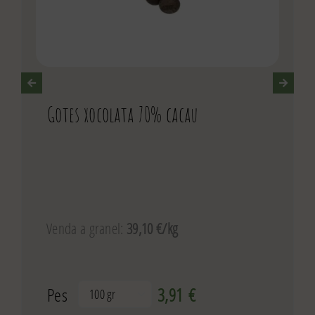
Gotes xocolata 70% cacau
Venda a granel:
39,10 €/kg
Pes
3,91
€
