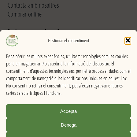
Contacta amb nosaltres
Comprar online
El Rebost del Pou Calent
Gestionar el consentiment
Carrer dels Banys, 31 (La Garriga) >>
Per a oferir les millors experiències, utilitzem tecnologies com les cookies
Horari
per a emmagatzemar i/o accedir a la informació del dispositiu. El
De dilluns a divendres
consentiment d'aquestes tecnologies ens permetrà processar dades com el
Matins: 9h – 13:30h
comportament de navegació o les identificacions úniques en aquest lloc.
Tardes: 16:30h – 20h
No consentir o retirar el consentiment, pot afectar negativament unes
Dissabes: 9h – 13:30h
certes característiques i funcions.
Accepta
El Rebost del Pou Calent . Productes a granel
Denega