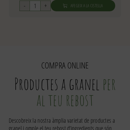
AFEGEIX A LA CISTELLA
quantitat
de
Gotes
xocolata
70%
cacau
COMPRA ONLINE
Productes a granel
per
al teu rebost
Descobreix la nostra àmplia varietat de productes a
granel i omple el teu rebost d’ingredients que són