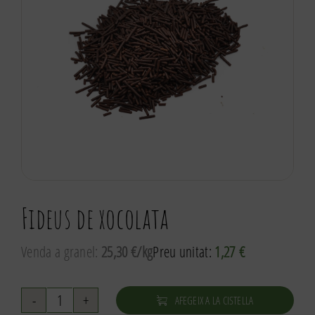
Fideus de xocolata
Venda a granel:
25,30 €/kg
Preu unitat:
1,27
€
AFEGEIX A LA CISTELLA
quantitat