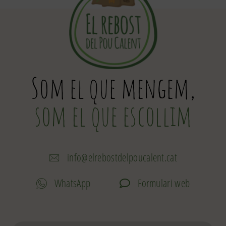
Som el que mengem,
som el que escollim
info@elrebostdelpoucalent.cat
WhatsApp
Formulari web