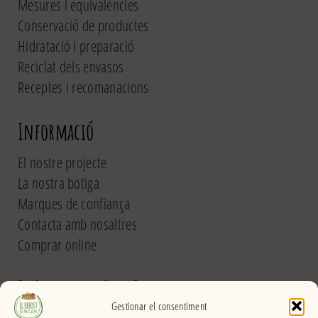
Mesures i equivalències
Conservació de productes
Hidratació i preparació
Reciclat dels envasos
Receptes i recomanacions
Informació
El nostre projecte
La nostra botiga
Marques de confiança
Contacta amb nosaltres
Comprar online
El Rebost del Pou Calent
Gestionar el consentiment