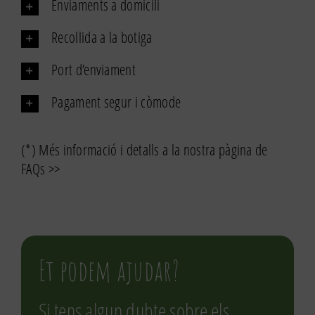
Enviaments a domicili
ecològics
Recollida a la botiga
Port d’enviament
Pagament segur i còmode
(*) Més informació i detalls a la nostra pàgina de
FAQs >>
Et podem ajudar?
Si tens algun dubte sobre els