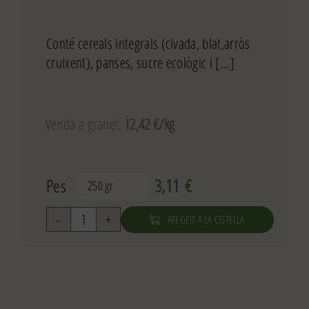
Conté cereals integrals (civada, blat,arròs
cruixent), panses, sucre ecològic i [...]
Venda a granel:
12,42 €/kg
Pes
3,11
€

AFEGEIX A LA CISTELLA
quantitat
de
Muesli
cruixent
ecològic