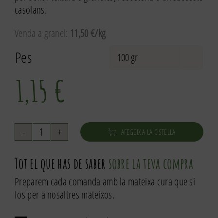
casolans.
Venda a granel:
11,50 €/kg
Pes

1,15
€
AFEGEIX A LA CISTELLA
quantitat
de
Tot el que has de saber
sobre la teva compra
Flocs
de
Preparem cada comanda amb la mateixa cura que si
blat
fos per a nosaltres mateixos.
de
moro