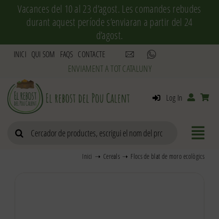
Skip
Vacances del 10 al 23 d’agost. Les comandes rebudes
to
durant aquest període s’enviaran a partir del 24
content
d’agost.
INICI
QUI SOM
FAQS
CONTACTE
Log In
Search
for:
Inici
Cereals
Flocs de blat de moro ecològics