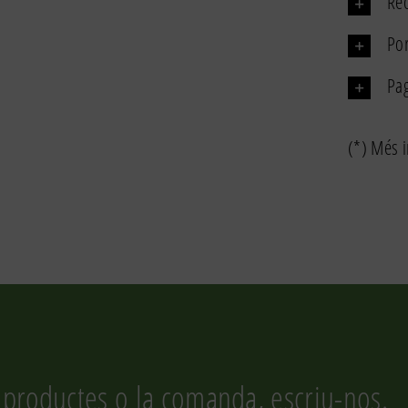
Rec
Por
Pa
(*) Més i
 productes o la comanda, escriu-nos.