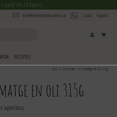
a partir del 24 d’agost.
info@elrebostdelpoucalent.cat
Català
Español
PIDA
RECEPTES
Inici
Conserves
Formatge en oli 315g
matge en oli 315g
r aperitius.