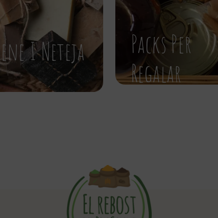
Packs Per
iene I Neteja
Regalar