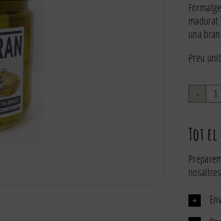
Formatge 
madurat e
una bran
Preu unit
q
d
F
Tot el
e
ol
Preparem
3
nosaltres
Env