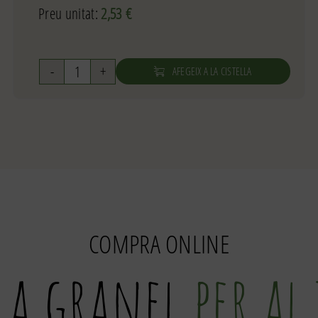
Preu unitat:
2,53
€
AFEGEIX A LA CISTELLA
quantitat
de
Filets
de
verat
COMPRA ONLINE
 a granel
per al