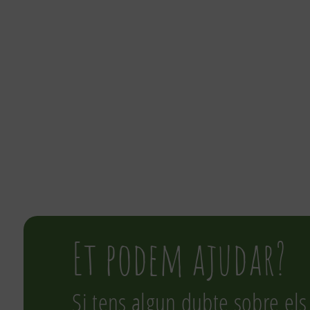
Et podem ajudar?
Si tens algun dubte sobre els