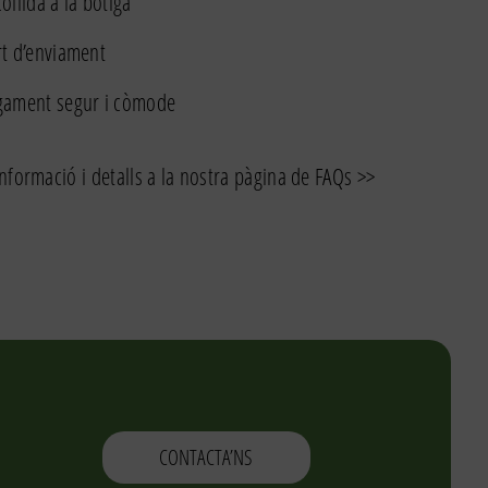
ollida a la botiga
t d’enviament
gament segur i còmode
nformació i detalls a la nostra pàgina de FAQs >>
CONTACTA’NS