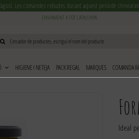
’agost. Les comandes rebudes durant aquest període s’enviaran 
arch
r:
Ó
HIGIENE I NETEJA
PACK REGAL
MARQUES
COMANDA RÀ
For
Ideal pe