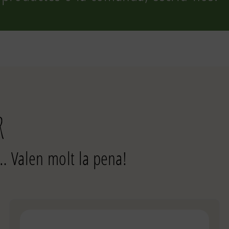
r
… Valen molt la pena!