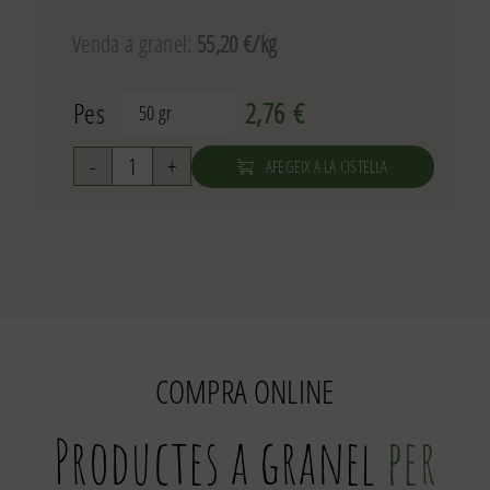
Venda a granel:
55,20 €/kg
Pes
2,76
€

AFEGEIX A LA CISTELLA
quantitat
de
Til·la
COMPRA ONLINE
Productes a granel
per