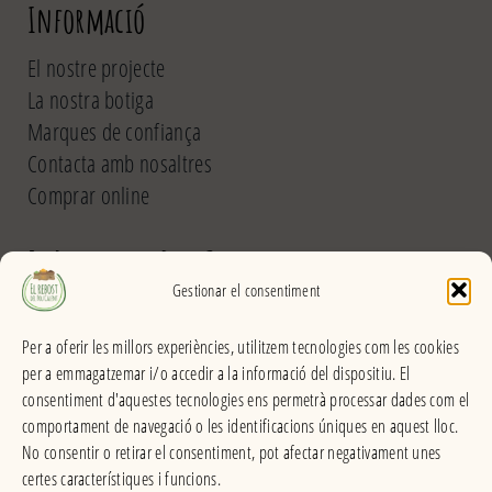
Informació
El nostre projecte
La nostra botiga
Marques de confiança
Contacta amb nosaltres
Comprar online
El Rebost del Pou Calent
Gestionar el consentiment
Carrer dels Banys, 31 (La Garriga) >>
Per a oferir les millors experiències, utilitzem tecnologies com les cookies
Horari
per a emmagatzemar i/o accedir a la informació del dispositiu. El
De dilluns a divendres
consentiment d'aquestes tecnologies ens permetrà processar dades com el
Matins: 9h – 13:30h
comportament de navegació o les identificacions úniques en aquest lloc.
Tardes: 16:30h – 20h
No consentir o retirar el consentiment, pot afectar negativament unes
Dissabes: 9h – 13:30h
certes característiques i funcions.