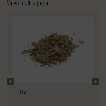
Valen molt la pena!
Til·la