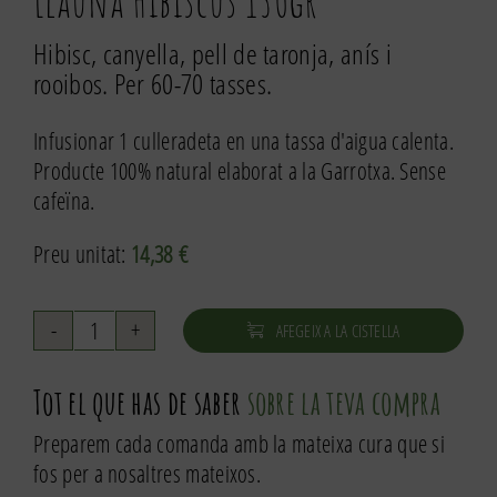
Llauna Hibiscus 130gr
Hibisc, canyella, pell de taronja, anís i
rooibos. Per 60-70 tasses.
Infusionar 1 culleradeta en una tassa d'aigua calenta.
Producte 100% natural elaborat a la Garrotxa. Sense
cafeïna.
Preu unitat:
14,38
€
AFEGEIX A LA CISTELLA
quantitat
de
Tot el que has de saber
sobre la teva compra
Llauna
Hibiscus
Preparem cada comanda amb la mateixa cura que si
130gr
fos per a nosaltres mateixos.