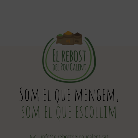
Som el que mengem,
som el que escollim
info@elrebostdelpoucalent.cat