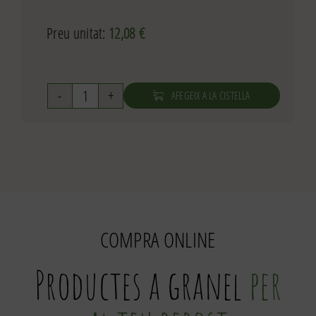
Preu unitat:
12,08
€
AFEGEIX A LA CISTELLA
quantitat
de
Oli
Vera
500ml
de
Can
COMPRA ONLINE
Nualart
Productes a granel
per