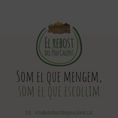
Som el que mengem,
som el que escollim
info@elrebostdelpoucalent.cat