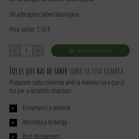
Oli arbequina 500ml Masrojana
Preu unitat:
7,13
€
AFEGEIX A LA CISTELLA
quantitat
de
Tot el que has de saber
sobre la teva compra
Oli
arbequina
Preparem cada comanda amb la mateixa cura que si
500ml
fos per a nosaltres mateixos.
La
Masrojana
Enviaments a domicili
Recollida a la botiga
Port d’enviament