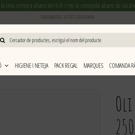
 la teva compra abans del 6/8 i rep la comanda abans de vacan
arch
r:
Ó
HIGIENE I NETEJA
PACK REGAL
MARQUES
COMANDA RÀ
Oli
25