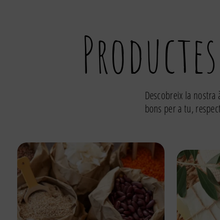
500ml
Productes
Descobreix la nostra 
bons per a tu, respec