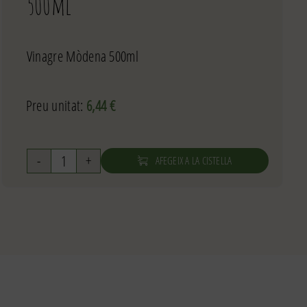
500ml
Vinagre Mòdena 500ml
Preu unitat:
6,44
€
AFEGEIX A LA CISTELLA
quantitat
de
Vinagre
de
Mòdena
Gardeny
500ml