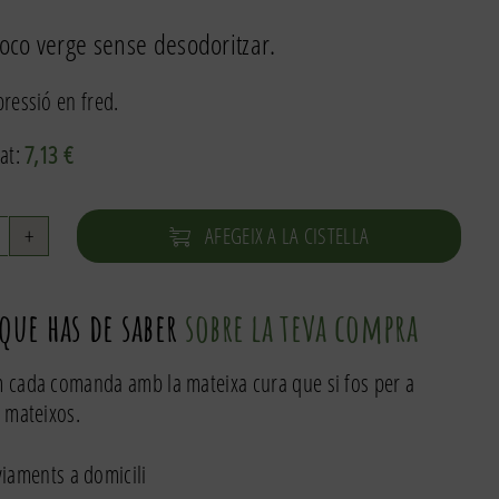
coco verge sense desodoritzar.
ressió en fred.
at:
7,13
€
AFEGEIX A LA CISTELLA
uantitat
e
li
 que has de saber
sobre la teva compra
erge
e
 cada comanda amb la mateixa cura que si fos per a
oco
 mateixos.
cològic
50ml
iaments a domicili