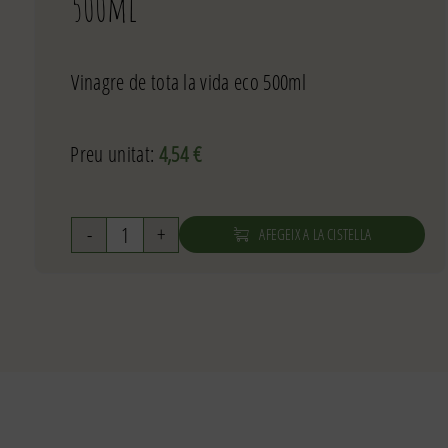
500ml
Vinagre de tota la vida eco 500ml
Preu unitat:
4,54
€
AFEGEIX A LA CISTELLA
quantitat
de
Vinagre
de
tota
la
vida
eco