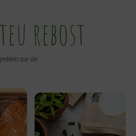
 teu rebost
ngredients que són