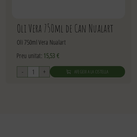
Oli Vera 750ml de Can Nualart
Oli 750ml Vera Nualart
Preu unitat:
15,53
€
AFEGEIX A LA CISTELLA
quantitat
de
Oli
Vera
750ml
de
Can
Nualart