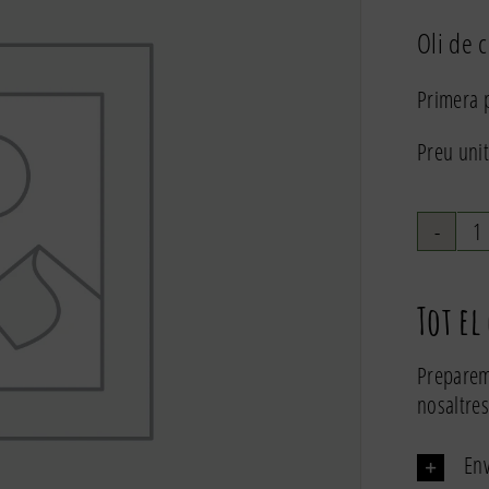
Oli de 
Primera p
Preu unit
q
d
O
Tot el
v
d
Preparem
c
nosaltres
e
2
Env