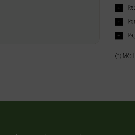
Rec
Por
Pa
(*) Més i