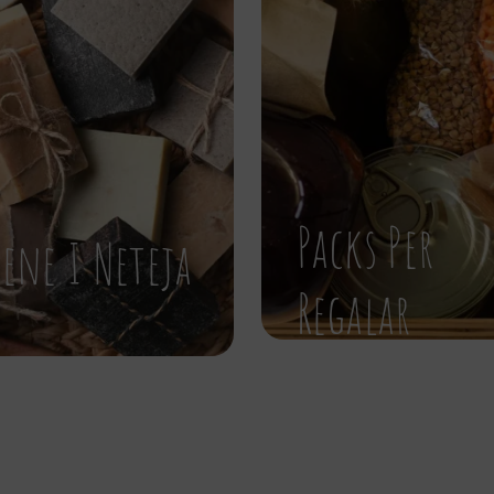
Packs Per
iene I Neteja
Regalar