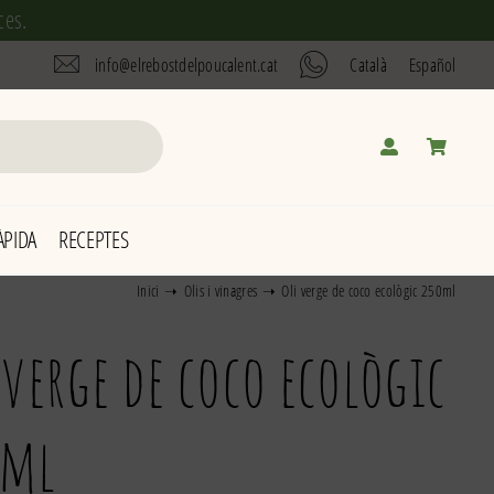
ces.
info@elrebostdelpoucalent.cat
Català
Español
PIDA
RECEPTES
Inici
Olis i vinagres
Oli verge de coco ecològic 250ml
 verge de coco ecològic
0ml