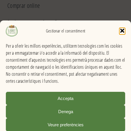
Comprar online
El Rebost del Pou Calent
Gestionar el consentiment
Carrer dels Banys, 31 (La Garriga) >>
Per a oferir les millors experiències, utilitzem tecnologies com les cookies
Horari
per a emmagatzemar i/o accedir a la informació del dispositiu. El
De dilluns a divendres
consentiment d'aquestes tecnologies ens permetrà processar dades com el
Matins: 9h – 13:30h
comportament de navegació o les identificacions úniques en aquest lloc.
Tardes: 16:30h – 20h
No consentir o retirar el consentiment, pot afectar negativament unes
Dissabes: 9h – 13:30h
certes característiques i funcions.
Accepta
El Rebost del Pou Calent . Productes a granel
Denega
Condicions de venda
|
Avís legal
|
Política de privacitat
|
Info de cookies
Veure preferències