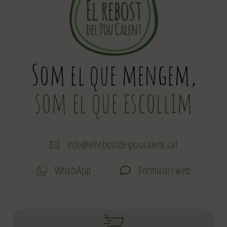
Som el que mengem,
som el que escollim
info@elrebostdelpoucalent.cat
WhatsApp
Formulari web