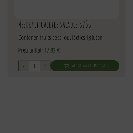
Assortit galetes salades 325g
Contenen fruits secs, ou, làctics i gluten.
Preu unitat:
17,83
€
AFEGEIX A LA CISTELLA
quantitat
de
Assortit
galetes
salades
325g