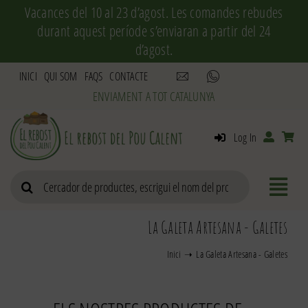
Skip
Vacances del 10 al 23 d’agost. Les comandes rebudes
to
durant aquest període s’enviaran a partir del 24
content
d’agost.
INICI
QUI SOM
FAQS
CONTACTE
Log In
Search
for:
La Galeta Artesana - Galetes
Inici
La Galeta Artesana - Galetes