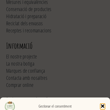
Mesures i equivalències
Conservació de productes
Hidratació i preparació
Reciclat dels envasos
Receptes i recomanacions
Informació
El nostre projecte
La nostra botiga
Marques de confiança
Contacta amb nosaltres
Comprar online
El Rebost del Pou Calent
Gestionar el consentiment