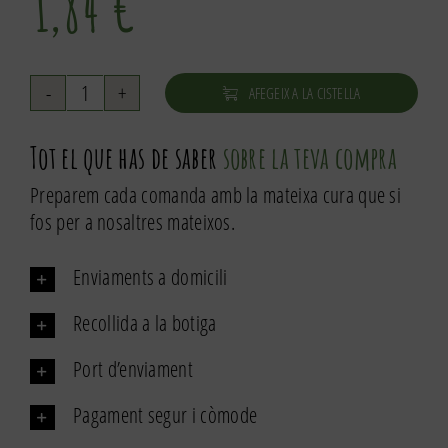
1,84
€
AFEGEIX A LA CISTELLA
quantitat
de
Tot el que has de saber
sobre la teva compra
Ginebró
Preparem cada comanda amb la mateixa cura que si
fos per a nosaltres mateixos.
Enviaments a domicili
Recollida a la botiga
Port d’enviament
Pagament segur i còmode