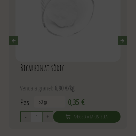
Bicarbonat sòdic
Venda a granel:
6,90 €/kg
Pes
0,35
€

AFEGEIX A LA CISTELLA
quantitat
de