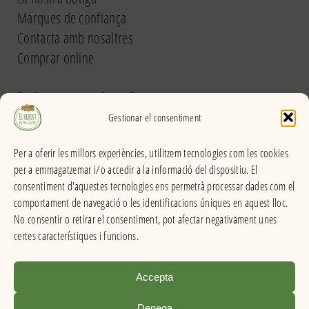
Marques de confiança
Contacta amb nosaltres
Comprar online
El Rebost del Pou Calent
Gestionar el consentiment
Carrer dels Banys, 31 (La Garriga) >>
Per a oferir les millors experiències, utilitzem tecnologies com les cookies
Horari
per a emmagatzemar i/o accedir a la informació del dispositiu. El
De dilluns a divendres
consentiment d'aquestes tecnologies ens permetrà processar dades com el
Matins: 9h – 13:30h
comportament de navegació o les identificacions úniques en aquest lloc.
Tardes: 16:30h – 20h
No consentir o retirar el consentiment, pot afectar negativament unes
Dissabes: 9h – 13:30h
certes característiques i funcions.
Accepta
El Rebost del Pou Calent . Productes a granel
Denega