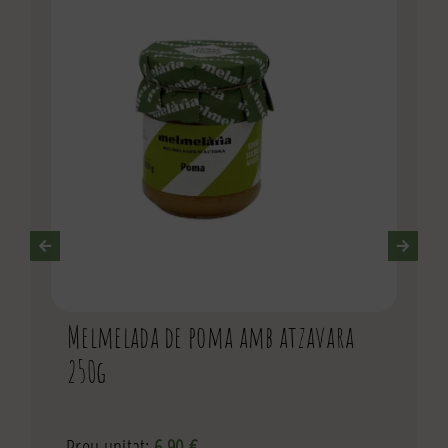
Melmelada de poma amb atzavara
250g
Preu unitat:
6,90
€