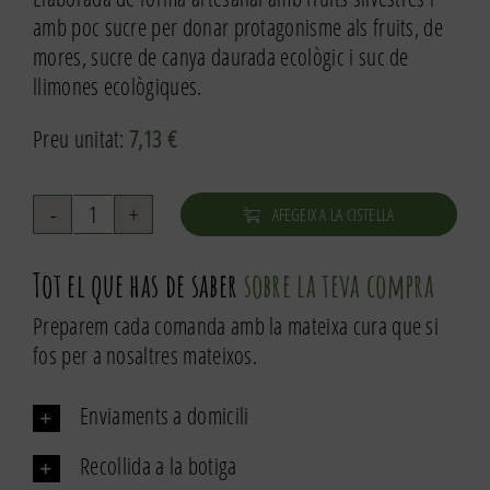
amb poc sucre per donar protagonisme als fruits, de
mores, sucre de canya daurada ecològic i suc de
llimones ecològiques.
Preu unitat:
7,13
€
AFEGEIX A LA CISTELLA
quantitat
de
Tot el que has de saber
sobre la teva compra
Melmelada
de
Preparem cada comanda amb la mateixa cura que si
mora
fos per a nosaltres mateixos.
220g
Enviaments a domicili
Recollida a la botiga