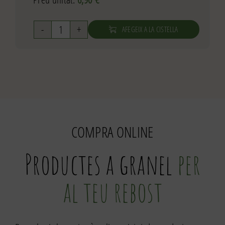
AFEGEIX A LA CISTELLA
quantitat
de
Melmelada
de
poma
amb
atzavara
COMPRA ONLINE
250g
Productes a granel
per
al teu rebost