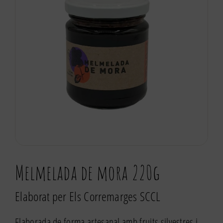
Melmelada de mora 220g
Elaborat per Els Corremarges SCCL
Elaborada de forma artesanal amb fruits silvestres i