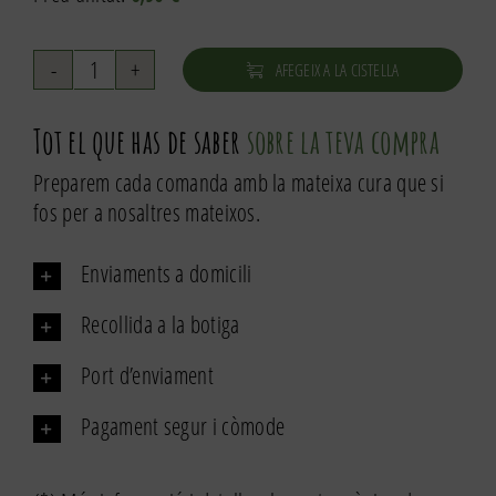
AFEGEIX A LA CISTELLA
quantitat
de
Tot el que has de saber
sobre la teva compra
Melmelada
de
Preparem cada comanda amb la mateixa cura que si
maduixa
fos per a nosaltres mateixos.
amb
atzavara
Enviaments a domicili
250g
Recollida a la botiga
Port d’enviament
Pagament segur i còmode