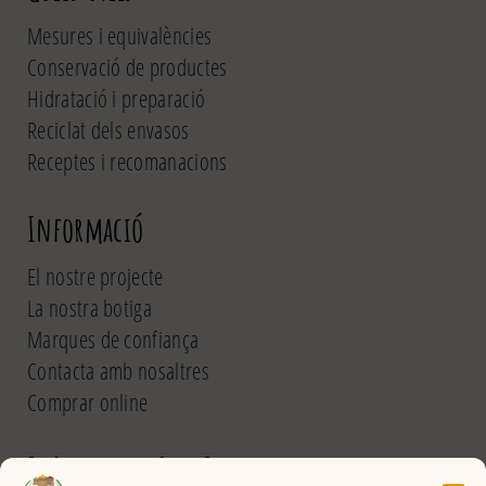
Mesures i equivalències
Conservació de productes
Hidratació i preparació
Reciclat dels envasos
Receptes i recomanacions
Informació
El nostre projecte
La nostra botiga
Marques de confiança
Contacta amb nosaltres
Comprar online
El Rebost del Pou Calent