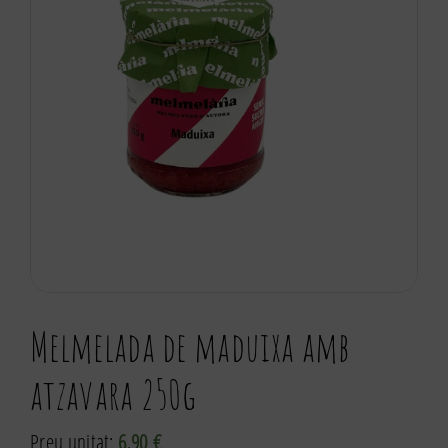
Melmelada de maduixa amb
atzavara 250g
Preu unitat:
6,90
€