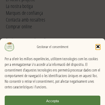
La nostra botiga
Marques de confiança
Contacta amb nosaltres
Comprar online
El Rebost del Pou Calent
Gestionar el consentiment
Carrer dels Banys, 31 (La Garriga) >>
Per a oferir les millors experiències, utilitzem tecnologies com les cookies
Horari
per a emmagatzemar i/o accedir a la informació del dispositiu. El
De dilluns a divendres
consentiment d'aquestes tecnologies ens permetrà processar dades com el
Matins: 9h – 13:30h
comportament de navegació o les identificacions úniques en aquest lloc.
Tardes: 16:30h – 20h
No consentir o retirar el consentiment, pot afectar negativament unes
Dissabes: 9h – 13:30h
certes característiques i funcions.
Accepta
El Rebost del Pou Calent . Productes a granel