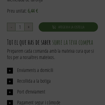
Preu unitat:
6,44
€
AFEGEIX A LA CISTELLA
quantitat
de
Tot el que has de saber
sobre la teva compra
Memelada
de
Preparem cada comanda amb la mateixa cura que si
taronja
fos per a nosaltres mateixos.
Enviaments a domicili
Recollida a la botiga
Port d’enviament
Pagament segur i còmode