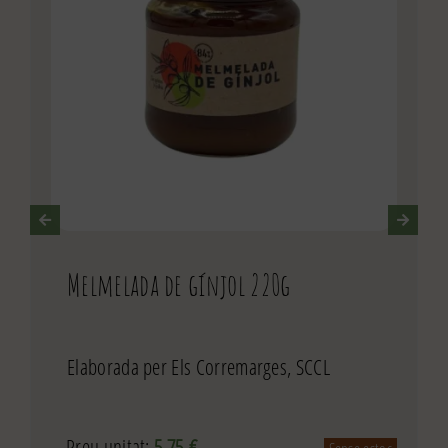
Melmelada de gínjol 220g
Elaborada per Els Corremarges, SCCL
Preu unitat:
5,75
€