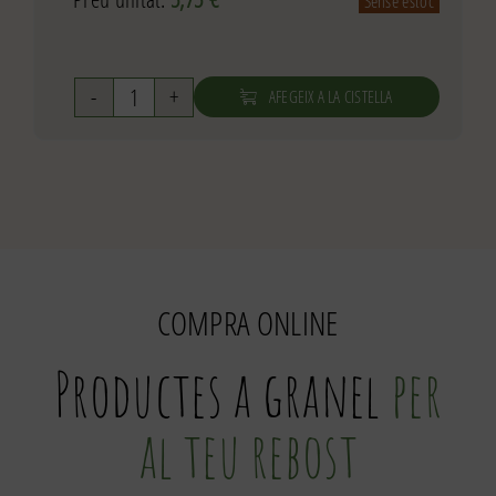
Sense estoc
AFEGEIX A LA CISTELLA
quantitat
de
Melmelada
de
gínjol
220g
COMPRA ONLINE
Productes a granel
per
al teu rebost