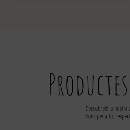
de
Melmelada
de
préssec
250g
Productes
Descobreix la nostra 
bons per a tu, respec