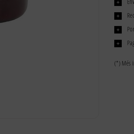
Env
Rec
Por
Pa
(*) Més i