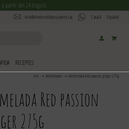
a partir del 24 d’agost.
info@elrebostdelpoucalent.cat
Català
Español
PIDA
RECEPTES
Inici
Melmelades
Melmelada Red passion ginger 275g
melada Red passion
ger 275g