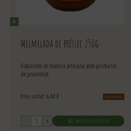
Melmelada de préssec 250g
Elaborada de manera artesana amb productes
de proximitat.
Preu unitat:
6,44
€
Sense estoc
AFEGEIX A LA CISTELLA
quantitat