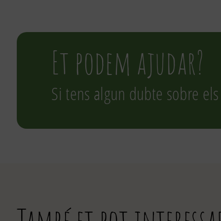
Et podem ajudar?
Si tens algun dubte sobre els
També et pot interessa