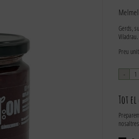
Melmel
Gerds, su
Viladrau.
Preu unit
q
d
M
Tot el
R
p
Preparem
g
nosaltres
2