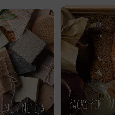
Packs Per
iene I Neteja