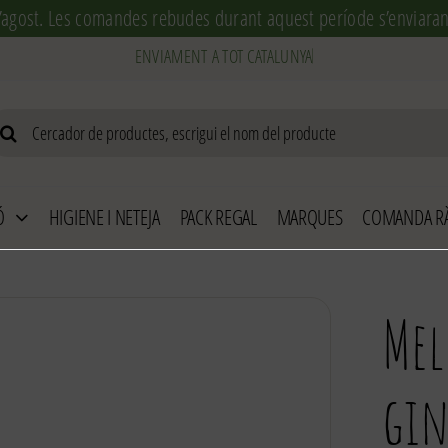
’agost. Les comandes rebudes durant aquest període s’enviaran 
arch
r:
Ó
HIGIENE I NETEJA
PACK REGAL
MARQUES
COMANDA RÀ
Mel
gin