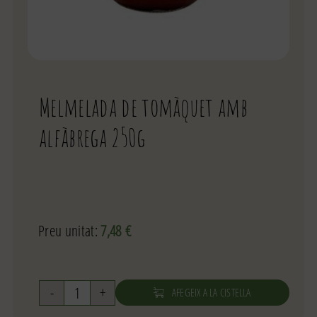
Melmelada de tomàquet amb
alfàbrega 250g
Preu unitat:
7,48
€
AFEGEIX A LA CISTELLA
quantitat