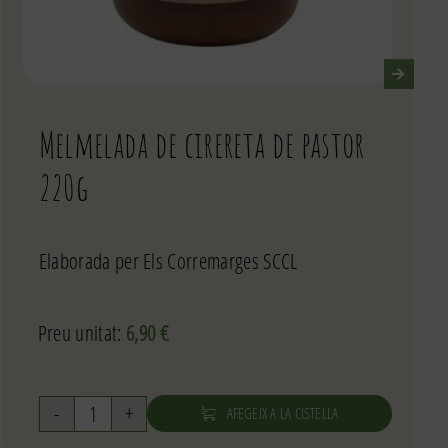
Melmelada de cirereta de pastor
220g
Elaborada per Els Corremarges SCCL
Preu unitat:
6,90
€
AFEGEIX A LA CISTELLA
quantitat