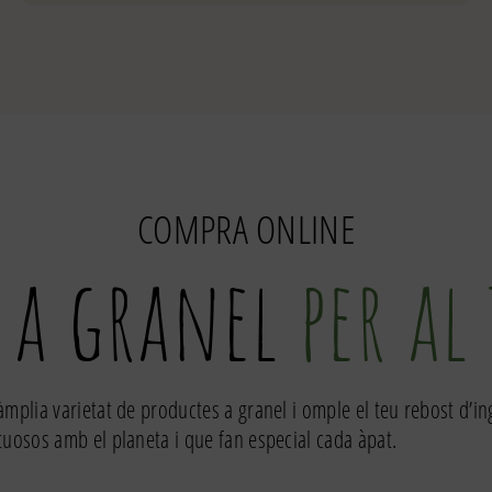
de
Melmelada
de
tomàquet
amb
alfàbrega
250g
COMPRA ONLINE
 a granel
per al
àmplia varietat de productes a granel i omple el teu rebost d’i
tuosos amb el planeta i que fan especial cada àpat.