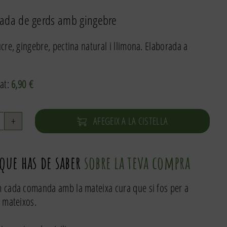
ada de gerds amb gingebre
cre, gingebre, pectina natural i llimona. Elaborada a
at:
6,90
€
AFEGEIX A LA CISTELLA
uantitat
e
elmelada
 que has de saber
sobre la teva compra
ed
assion
 cada comanda amb la mateixa cura que si fos per a
inger
 mateixos.
75g