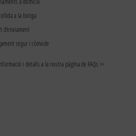
iaments a domicili
ollida a la botiga
t d’enviament
gament segur i còmode
nformació i detalls a la nostra pàgina de FAQs >>