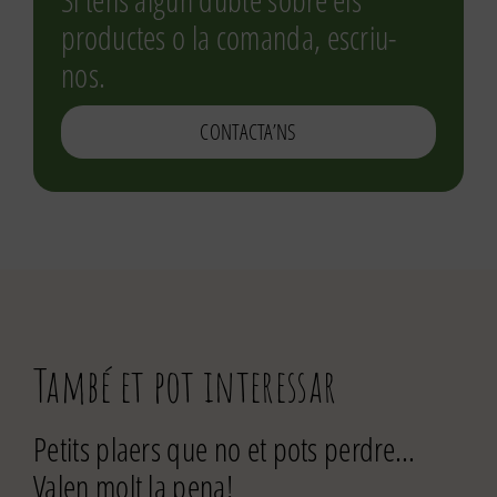
Si tens algun dubte sobre els
productes o la comanda, escriu-
nos.
CONTACTA’NS
També et pot interessar
Petits plaers que no et pots perdre…
Valen molt la pena!