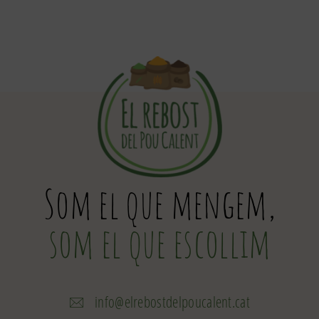
Som el que mengem,
som el que escollim
info@elrebostdelpoucalent.cat