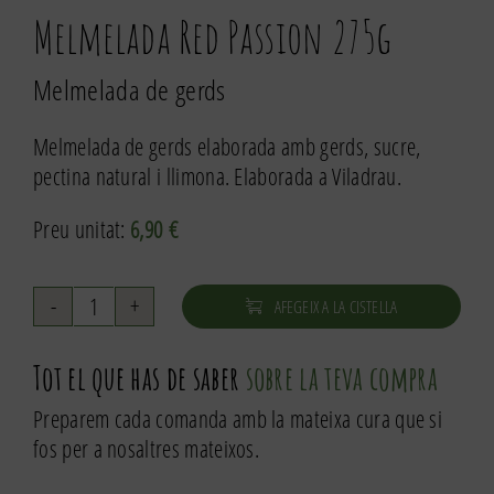
Melmelada Red Passion 275g
Melmelada de gerds
Melmelada de gerds elaborada amb gerds, sucre,
pectina natural i llimona. Elaborada a Viladrau.
Preu unitat:
6,90
€
AFEGEIX A LA CISTELLA
quantitat
de
Tot el que has de saber
sobre la teva compra
Melmelada
Red
Preparem cada comanda amb la mateixa cura que si
Passion
fos per a nosaltres mateixos.
275g