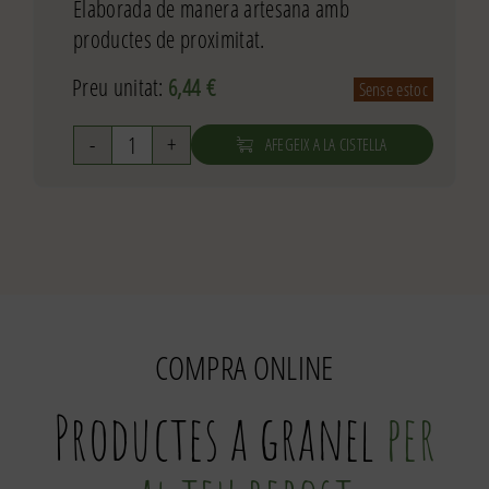
Elaborada de manera artesana amb
productes de proximitat.
Preu unitat:
6,44
€
Sense estoc
AFEGEIX A LA CISTELLA
quantitat
de
Melmelada
de
préssec
250g
COMPRA ONLINE
Productes a granel
per