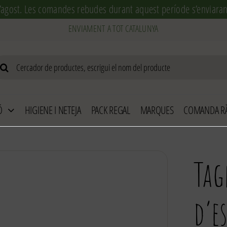
’agost. Les comandes rebudes durant aquest període s’enviaran 
arch
r:
Ó
HIGIENE I NETEJA
PACK REGAL
MARQUES
COMANDA RÀ
Tag
d’e