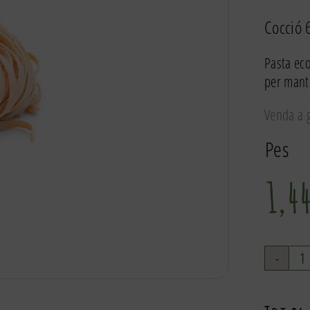
Cocció 
Pasta eco
per mante
Venda a g
Pes
1,4
q
d
T