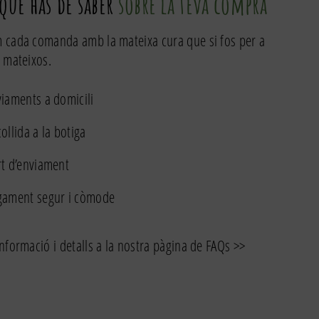
 que has de saber
sobre la teva compra
mb
ebrot
 cada comanda amb la mateixa cura que si fos per a
'espelette
 mateixos.
co
iaments a domicili
ollida a la botiga
t d’enviament
gament segur i còmode
nformació i detalls a la nostra pàgina de FAQs >>