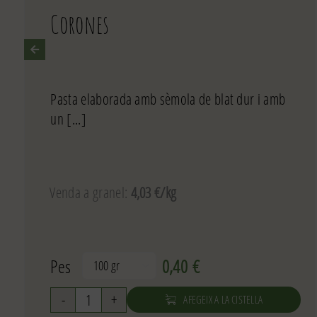
Corones
Pasta elaborada amb sèmola de blat dur i amb
un [...]
Venda a granel:
4,03 €/kg
Pes
0,40
€

AFEGEIX A LA CISTELLA
quantitat