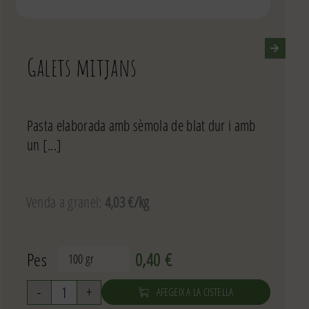
Galets mitjans
Pasta elaborada amb sèmola de blat dur i amb
un [...]
Venda a granel:
4,03 €/kg
Pes
0,40
€

AFEGEIX A LA CISTELLA
quantitat