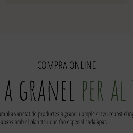
de
Fideus
nº5
COMPRA ONLINE
 a granel
per al
àmplia varietat de productes a granel i omple el teu rebost d’i
tuosos amb el planeta i que fan especial cada àpat.