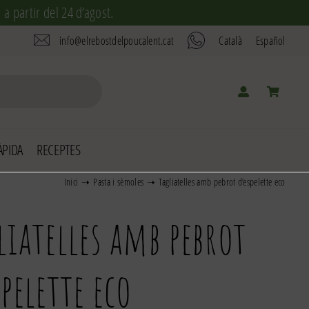
a partir del 24 d’agost.
info@elrebostdelpoucalent.cat
Català
Español
PIDA
RECEPTES
Inici
Pasta i sèmoles
Tagliatelles amb pebrot d’espelette eco
liatelles amb pebrot
spelette eco