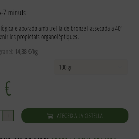
6-7 minuts
lògica elaborada amb trefila de bronze i assecada a 40º
nir les propietats organolèptiques.
ranel:
14,38 €/kg

4
€
AFEGEIX A LA CISTELLA
uantitat
e
agliatelles