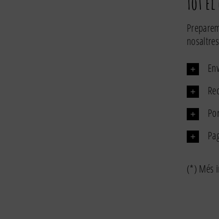
Tot el
a
p
Preparem
d
nosaltres
e
Env
Rec
Por
Pa
(*) Més i