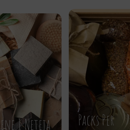
Packs Per
iene I Neteja