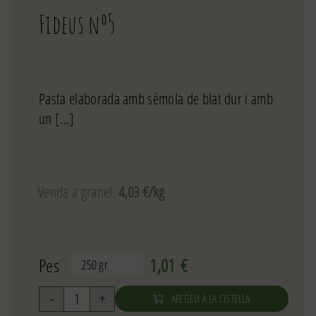
Fideus nº5
Pasta elaborada amb sèmola de blat dur i amb
un [...]
Venda a granel:
4,03 €/kg
Pes
1,01
€

AFEGEIX A LA CISTELLA
quantitat