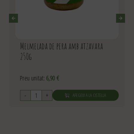
Melmelada de pera amb atzavara
250g
Preu unitat:
6,90
€
AFEGEIX A LA CISTELLA
quantitat
de
Melmelada
de
pera