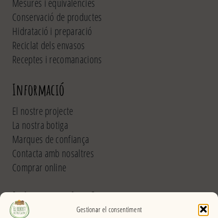
Mesures i equivalències
Conservació de productes
Hidratació i preparació
Reciclat dels envasos
Receptes i recomanacions
Informació
El nostre projecte
La nostra botiga
Marques de confiança
Contacta amb nosaltres
Comprar online
El Rebost del Pou Calent
Gestionar el consentiment