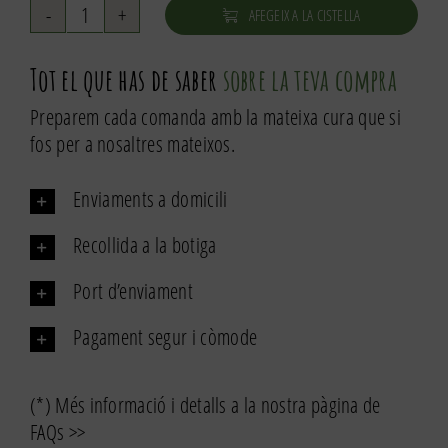
AFEGEIX A LA CISTELLA
quantitat
de
Tot el que has de saber
sobre la teva compra
Melmelada
de
Preparem cada comanda amb la mateixa cura que si
llimona
fos per a nosaltres mateixos.
250g
Enviaments a domicili
Recollida a la botiga
Port d’enviament
Pagament segur i còmode
(*) Més informació i detalls a la nostra pàgina de
FAQs >>